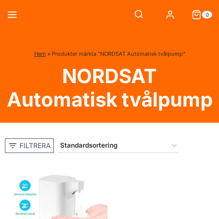
Skip
0
to
content
Hem
»
Produkter märkta ”NORDSAT Automatisk tvålpump”
NORDSAT
Automatisk tvålpump
FILTRERA