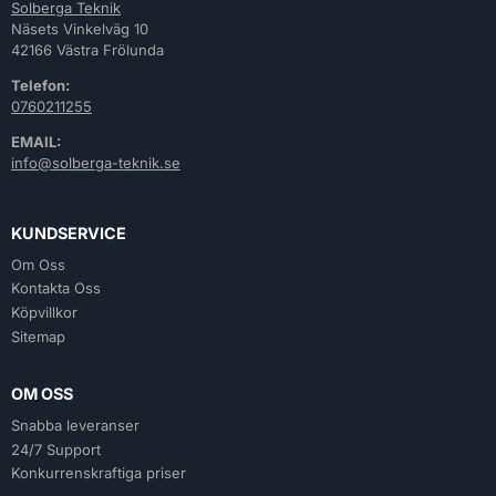
Solberga Teknik
Näsets Vinkelväg 10
42166 Västra Frölunda
Telefon:
0760211255
EMAIL:
info@solberga-teknik.se
KUNDSERVICE
Om Oss
Kontakta Oss
Köpvillkor
Sitemap
OM OSS
Snabba leveranser
24/7 Support
Konkurrenskraftiga priser