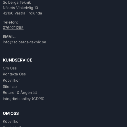
Solberga Teknik
Näsets Vinkelväg 10
42166 Västra Frölunda
Telefon:
0760211255
EMAIL:
info@solberga-teknik.se
KUNDSERVICE
Om Oss
Kontakta Oss
Köpvillkor
Sitemap
Returer & Ångerrätt
Integritetspolicy (GDPR)
OM OSS
Köpvillkor