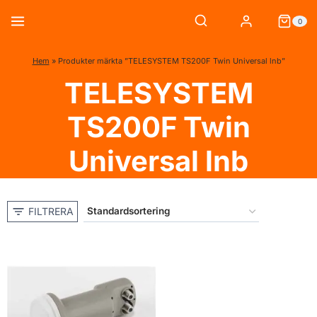
Skip
0
to
content
Hem
»
Produkter märkta ”TELESYSTEM TS200F Twin Universal lnb”
TELESYSTEM
TS200F Twin
Universal lnb
FILTRERA