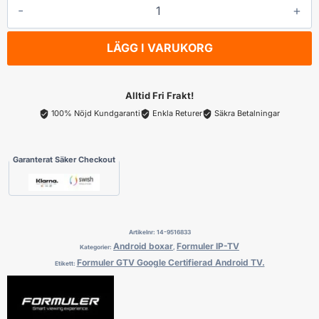
Formuler
GTV
Google
LÄGG I VARUKORG
Certifierad
Android
TV
Alltid Fri Frakt!
mängd
100% Nöjd Kundgaranti
Enkla Returer
Säkra Betalningar
Garanterat Säker Checkout
Artikelnr:
14-9516833
Android boxar
Formuler IP-TV
Kategorier:
,
Formuler GTV Google Certifierad Android TV.
Etikett: