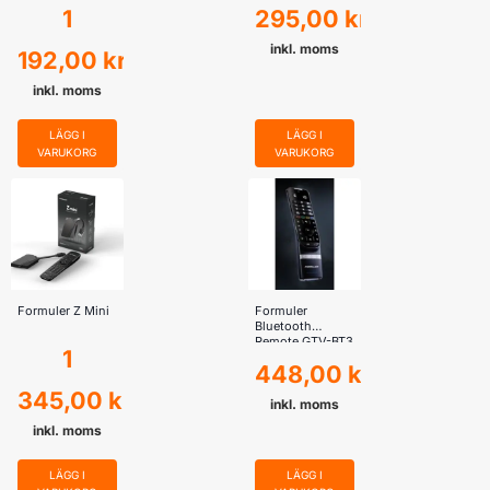
1
295,00
kr
inkl. moms
192,00
kr
inkl. moms
LÄGG I
LÄGG I
VARUKORG
VARUKORG
Formuler Z Mini
Formuler
Bluetooth
Remote GTV-BT3
1
– Formuler IP
448,00
kr
345,00
kr
inkl. moms
inkl. moms
LÄGG I
LÄGG I