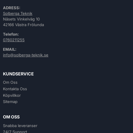
ADRESS:
Solberga Teknik
Näsets Vinkelväg 10
42166 Västra Frölunda
Telefon:
0760211255
EMAIL:
info@solberga-teknik.se
KUNDSERVICE
Om Oss
Kontakta Oss
Köpvillkor
Sitemap
OM OSS
Snabba leveranser
24/7 Support