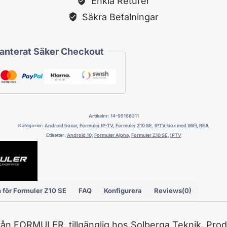
Enkla Returer
Säkra Betalningar
anterat Säker Checkout
Artikelnr:
14-95168311
Kategorier:
Android boxar
,
Formuler IP-TV
,
Formuler Z10 SE
,
IPTV-box med WiFi
,
REA
Etiketter:
Android 10
,
Formuler Alpha
,
Formuler Z10 SE
,
IPTV
 för Formuler Z10 SE
FAQ
Konfigurera
Reviews(0)
rån FORMULER, tillgänglig hos Solberga Teknik. Produ