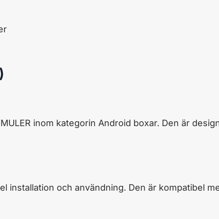
er
)
ULER inom kategorin Android boxar. Den är designad 
el installation och användning. Den är kompatibel m