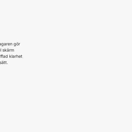
agaren gör
el skärm
ffad klarhet
sätt.