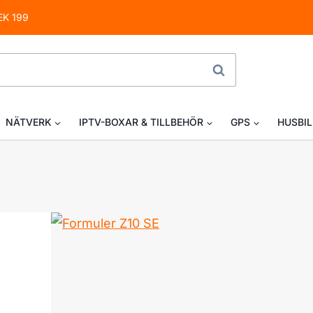
ursprungliga
nuvarande
EK 199
priset
priset
var:
är:
SÖK
1
1
390,00 kr.
245,00 kr.
NÄTVERK
IPTV-BOXAR & TILLBEHÖR
GPS
HUSBIL