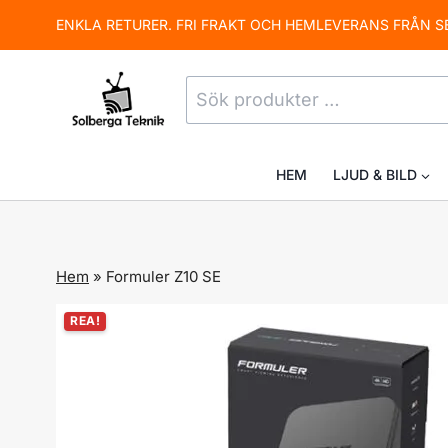
Skip
ENKLA RETURER. FRI FRAKT OCH HEMLEVERANS FRÅN S
to
content
Sök
efter:
HEM
LJUD & BILD
Hem
»
Formuler Z10 SE
REA!