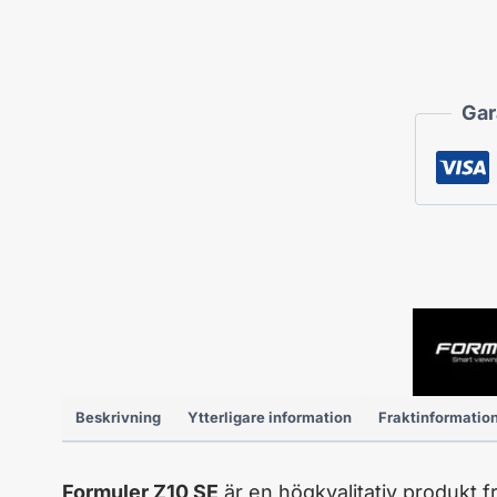
Gar
Beskrivning
Ytterligare information
Fraktinformation
Formuler Z10 SE
är en högkvalitativ produkt f