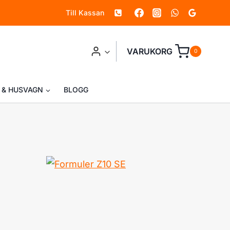
Till Kassan
SE
mängd
VARUKORG
0
 & HUSVAGN
BLOGG