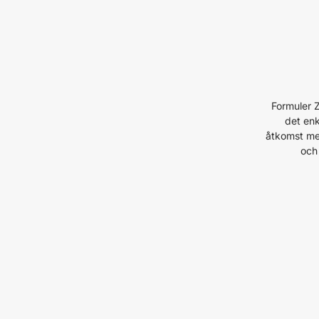
Formuler 
det enk
åtkomst med
och 