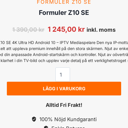
FORMULER Z10 SE
Formuler Z10 SE
Det
Det
1 245,00
kr
1 390,00
kr
inkl. moms
ursprungliga
nuvarande
Z10 SE 4K Ultra HD Android 10 – IPTV Mediaspelare Den nya IP-mott
elt att uppleva premium innehåll på den stora skärmen. Njut av enk
priset
priset
 din anpassade Android-startskärm och kontroller. Njut av oöverträ
klarhet i din TV-bild och upplev varje detalj på ett verklighetstroget 
var:
är:
Formuler
1
1
Z10
390,00 kr.
245,00 kr.
LÄGG I VARUKORG
SE
mängd
Alltid Fri Frakt!
100% Nöjd Kundgaranti