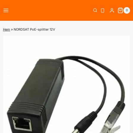
Skip
0
to
content
Hem
»
NORDSAT PoE-splitter 12V