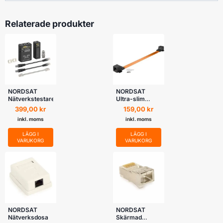
Relaterade produkter
NORDSAT
NORDSAT
Nätverkstestare
Ultra-slim
RJ45 window
399,00
kr
159,00
kr
feed-through
inkl. moms
inkl. moms
LÄGG I
LÄGG I
VARUKORG
VARUKORG
NORDSAT
NORDSAT
Nätverksdosa
Skärmad