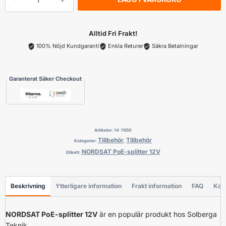
PoE-
splitter
12V
Alltid Fri Frakt!
mängd
100% Nöjd Kundgaranti
Enkla Returer
Säkra Betalningar
Garanterat Säker Checkout
Artikelnr:
14-7650
Tillbehör
Tillbehör
Kategorier:
,
NORDSAT PoE-splitter 12V
Etikett:
Beskrivning
Ytterligare information
Frakt information
FAQ
Kon
NORDSAT PoE-splitter 12V
är en populär produkt hos Solberga
Teknik.