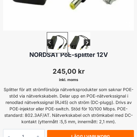
TILLBEHÖR
NORDSAT PoE-splitter 12V
245,00
kr
inkl. moms
Splitter för att strömförsörja nätverksprodukter som saknar POE-
stöd via nätverkskabeln. Delar upp en POE-nätverkssignal i
renodlad nätverkssignal (RJ45) och ström (DC-plugg). Drivs av
POE-injektor eller POE-switch. Stöd för 10/100 Mbps. POE-
standard: 802.3AF/AT. Nätverkskabel och strömkabel med DC-
kontakt (yttermått :5,5 mm, innermått: 2,1 mm).
NORDSAT
LÄGG I VARUKORG