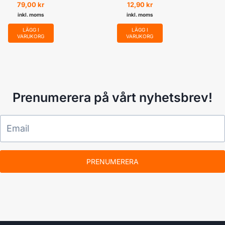
nätverkskontakt
79,00
kr
12,90
kr
inkl. moms
inkl. moms
LÄGG I
LÄGG I
VARUKORG
VARUKORG
Prenumerera på vårt nyhetsbrev!
PRENUMERERA