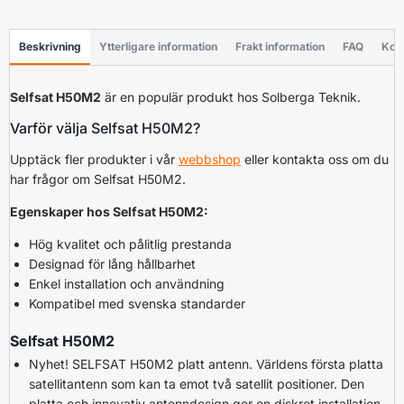
Beskrivning
Ytterligare information
Frakt information
FAQ
Kon
Selfsat H50M2
är en populär produkt hos Solberga Teknik.
Varför välja Selfsat H50M2?
Upptäck fler produkter i vår
webbshop
eller kontakta oss om du
har frågor om Selfsat H50M2.
Egenskaper hos Selfsat H50M2:
Hög kvalitet och pålitlig prestanda
Designad för lång hållbarhet
Enkel installation och användning
Kompatibel med svenska standarder
Selfsat H50M2
Nyhet! SELFSAT H50M2 platt antenn. Världens första platta
satellitantenn som kan ta emot två satellit positioner. Den
platta och innovativ antenndesign ger en diskret installation