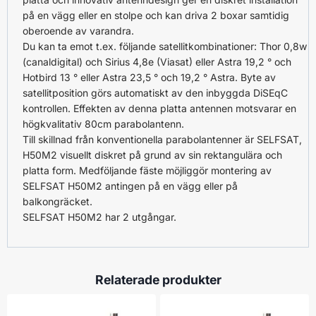
på en vägg eller en stolpe och kan driva 2 boxar samtidig
oberoende av varandra.
Du kan ta emot t.ex. följande satellitkombinationer: Thor 0,8w
(canaldigital) och Sirius 4,8e (Viasat) eller Astra 19,2 ° och
Hotbird 13 ° eller Astra 23,5 ° och 19,2 ° Astra. Byte av
satellitposition görs automatiskt av den inbyggda DiSEqC
kontrollen. Effekten av denna platta antennen motsvarar en
högkvalitativ 80cm parabolantenn.
Till skillnad från konventionella parabolantenner är SELFSAT,
H50M2 visuellt diskret på grund av sin rektangulära och
platta form. Medföljande fäste möjliggör montering av
SELFSAT H50M2 antingen på en vägg eller på
balkongräcket.
SELFSAT H50M2 har 2 utgångar.
Relaterade produkter