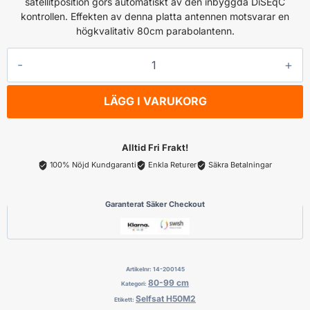
satellitposition görs automatiskt av den inbyggda DiSEqC
kontrollen. Effekten av denna platta antennen motsvarar en
högkvalitativ 80cm parabolantenn.
Selfsat
H50M2
mängd
LÄGG I VARUKORG
Alltid Fri Frakt!
100% Nöjd Kundgaranti
Enkla Returer
Säkra Betalningar
Garanterat Säker Checkout
Artikelnr:
14-200145
80-99 cm
Kategori:
Selfsat H50M2
Etikett: