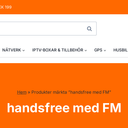
EK 199
SÖK
NÄTVERK
IPTV-BOXAR & TILLBEHÖR
GPS
HUSBIL
Hem
»
Produkter märkta ”handsfree med FM”
handsfree med FM