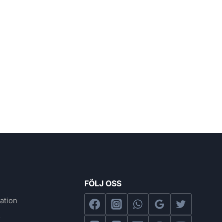
FÖLJ OSS
ation
s