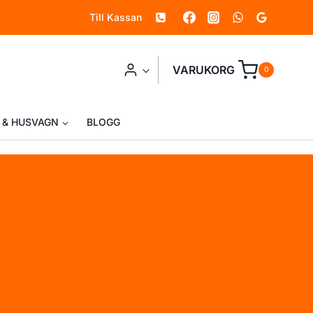
Till Kassan
VARUKORG
0
 & HUSVAGN
BLOGG