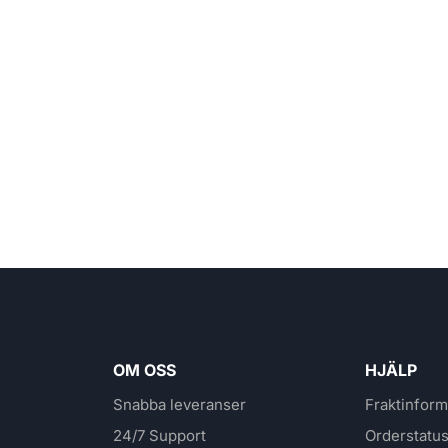
OM OSS
HJÄLP
Snabba leveranser
Fraktinform
24/7 Support
Orderstatu