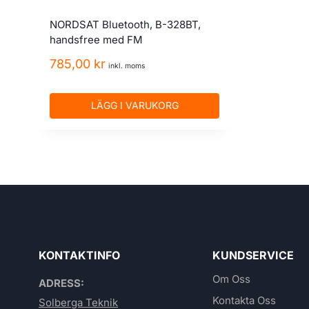
NORDSAT Bluetooth, B-328BT,
handsfree med FM
785,00
kr
inkl. moms
LÄGG I VARUKORG
KONTAKTINFO
KUNDSERVICE
Om Oss
ADRESS:
Kontakta Oss
Solberga Teknik