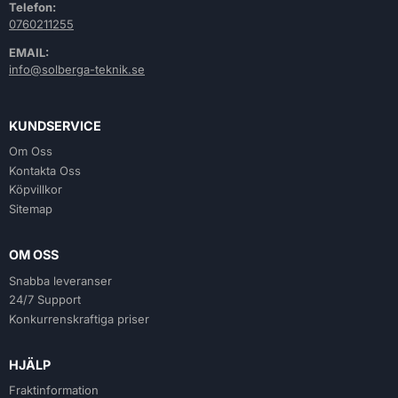
Telefon:
0760211255
EMAIL:
info@solberga-teknik.se
KUNDSERVICE
Om Oss
Kontakta Oss
Köpvillkor
Sitemap
OM OSS
Snabba leveranser
24/7 Support
Konkurrenskraftiga priser
HJÄLP
Fraktinformation