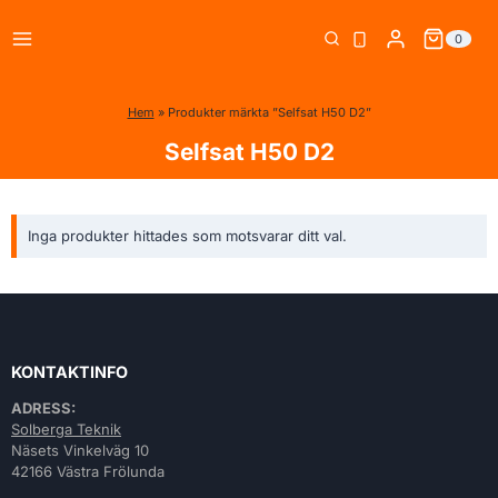
Skip
0
to
content
Hem
»
Produkter märkta ”Selfsat H50 D2”
Selfsat H50 D2
Inga produkter hittades som motsvarar ditt val.
KONTAKTINFO
ADRESS:
Solberga Teknik
Näsets Vinkelväg 10
42166 Västra Frölunda