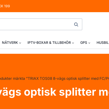
EK 199
SÖK
NÄTVERK
IPTV-BOXAR & TILLBEHÖR
GPS
HUSBIL
odukter märkta ”TRIAX TOS08 8-vägs optisk splitter med FC/P
gs optisk splitter 