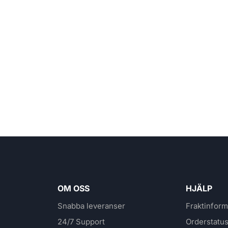
OM OSS
HJÄLP
Snabba leveranser
Fraktinform
24/7 Support
Orderstatu