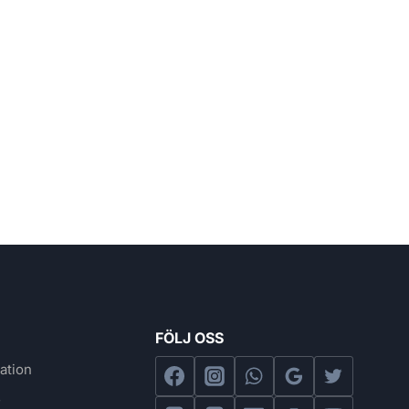
FÖLJ OSS
ation
s