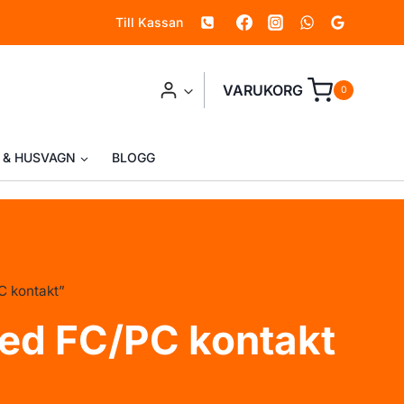
Till Kassan
VARUKORG
0
 & HUSVAGN
BLOGG
C kontakt”
med FC/PC kontakt