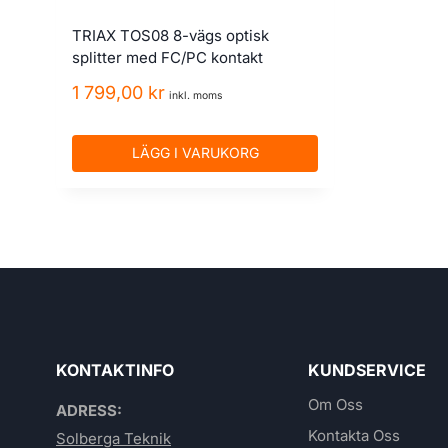
TRIAX TOS08 8-vägs optisk
splitter med FC/PC kontakt
1 799,00
kr
inkl. moms
LÄGG I VARUKORG
KONTAKTINFO
KUNDSERVICE
Om Oss
ADRESS:
Kontakta Oss
Solberga Teknik