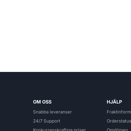
OM OSS
HJÄLP
Snabba leveranser
Fraktinform
24/7 Support
Orderstatu
Konkurrenskraftiga priser
Omdömen