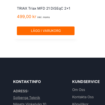
TRIAX Triax MFD 21 DiSEqC 2×1
499,00
kr
inkl. moms
LÄGG I VARUKORG
KONTAKTINFO
KUNDSERVICE
Om Oss
ADRESS:
Kontakta Oss
Solberga Teknik
Näsets Vinkelväg 10
Köpvillkor