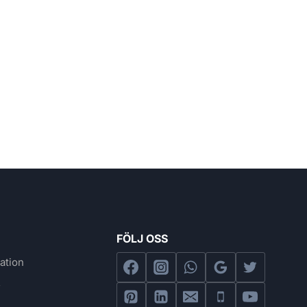
FÖLJ OSS
ation
s