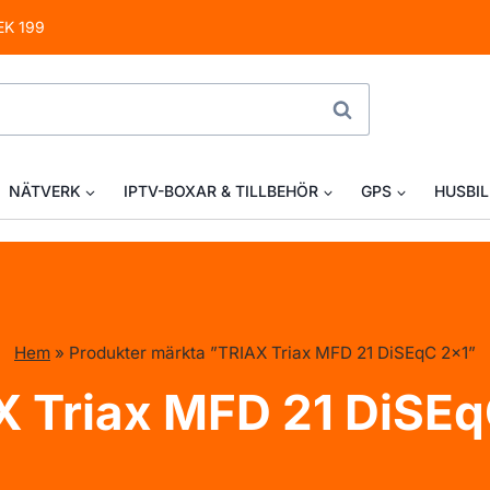
EK 199
SÖK
NÄTVERK
IPTV-BOXAR & TILLBEHÖR
GPS
HUSBIL
Hem
»
Produkter märkta ”TRIAX Triax MFD 21 DiSEqC 2x1”
X Triax MFD 21 DiSEq