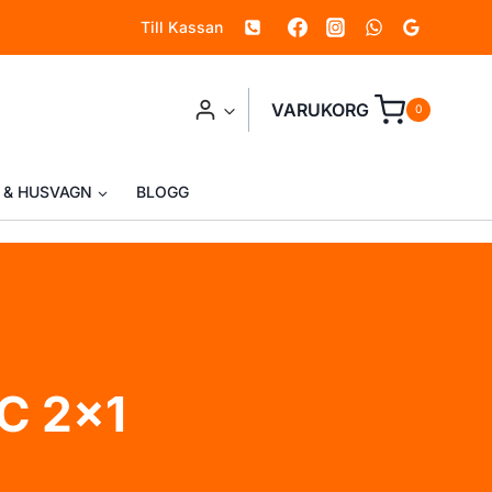
Till Kassan
VARUKORG
0
 & HUSVAGN
BLOGG
C 2x1