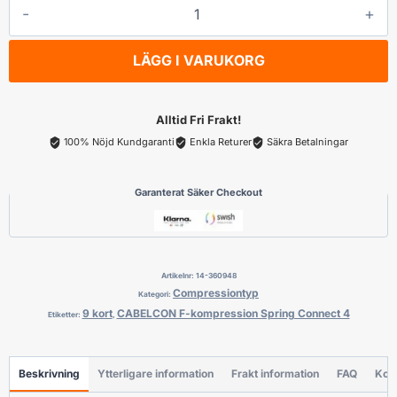
CABELCON
F-
kompression
LÄGG I VARUKORG
Spring
Connect
4,9
Alltid Fri Frakt!
kort
100% Nöjd Kundgaranti
Enkla Returer
Säkra Betalningar
mängd
Garanterat Säker Checkout
Artikelnr:
14-360948
Compressiontyp
Kategori:
9 kort
CABELCON F-kompression Spring Connect 4
Etiketter:
,
Beskrivning
Ytterligare information
Frakt information
FAQ
Kon