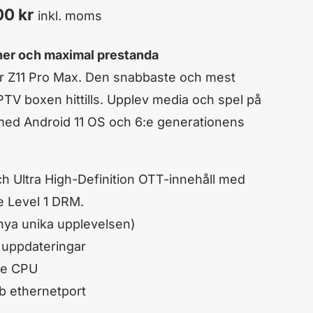
Det
,00
kr
inkl. moms
ngliga
nuvarande
oner och maximal prestanda
priset
er Z11 Pro Max. Den snabbaste och mest
är:
TV boxen hittills. Upplev media och spel på
 med Android 11 OS och 6:e generationens
1
kr.
895,00 kr.
 Ultra High-Definition OTT-innehåll med
 Level 1 DRM.
ya unika upplevelsen)
 uppdateringar
re CPU
b ethernetport