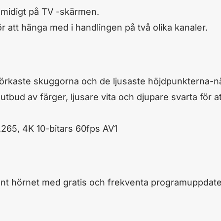
smidigt på TV -skärmen.
r att hänga med i handlingen på två olika kanaler.
de mörkaste skuggorna och de ljusaste höjdpunkterna
tbud av färger, ljusare vita och djupare svarta för a
265, 4K 10-bitars 60fps AV1
 runt hörnet med gratis och frekventa programuppdate