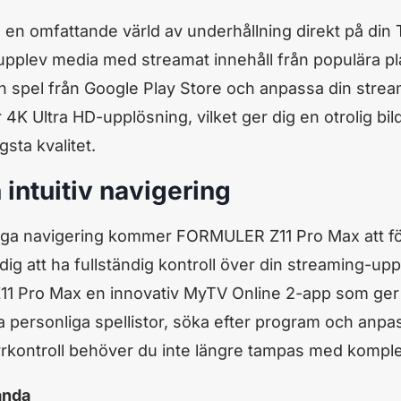
en omfattande värld av underhållning direkt på din TV
 upplev media med streamat innehåll från populära p
h spel från Google Play Store och anpassa din stre
K Ultra HD-upplösning, vilket ger dig en otrolig bild
gsta kvalitet.
intuitiv navigering
diga navigering kommer FORMULER Z11 Pro Max att fö
 dig att ha fullständig kontroll över din streaming-u
 Pro Max en innovativ MyTV Online 2-app som ger dig 
pa personliga spellistor, söka efter program och anpa
ontroll behöver du inte längre tampas med komplexa 
anda