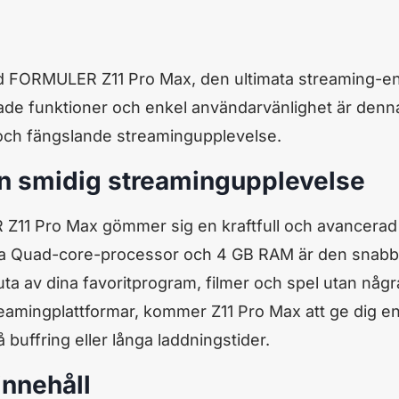
 FORMULER Z11 Pro Max, den ultimata streaming-enhe
de funktioner och enkel användarvänlighet är denna
t och fängslande streamingupplevelse.
en smidig streamingupplevelse
11 Pro Max gömmer sig en kraftfull och avancerad
iga Quad-core-processor och 4 GB RAM är den snab
njuta av dina favoritprogram, filmer och spel utan nå
a streamingplattformar, kommer Z11 Pro Max att ge di
buffring eller långa laddningstider.
innehåll