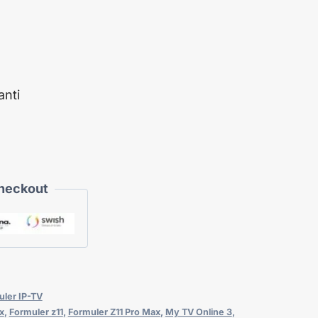
nti
Checkout
ler IP-TV
x
,
Formuler z11
,
Formuler Z11 Pro Max
,
My TV Online 3
,