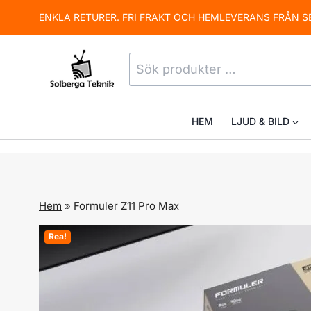
Skip
ENKLA RETURER. FRI FRAKT OCH HEMLEVERANS FRÅN S
to
content
Sök
efter:
HEM
LJUD & BILD
Hem
»
Formuler Z11 Pro Max
Rea!