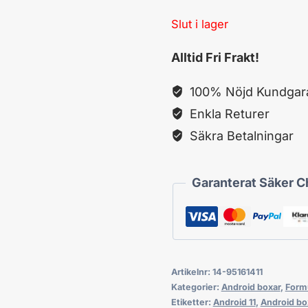
Slut i lager
Alltid Fri Frakt!
100% Nöjd Kundgara
Enkla Returer
Säkra Betalningar
Garanterat Säker 
Artikelnr:
14-95161411
Kategorier:
Android boxar
,
Formu
Etiketter:
Android 11
,
Android bo