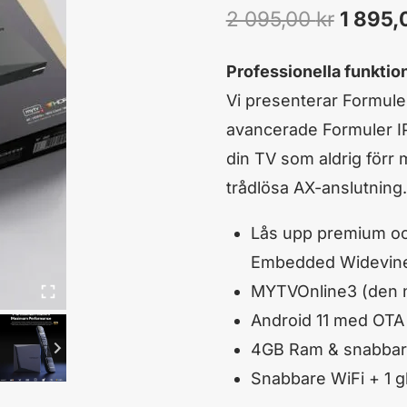
Det
2 095,00
kr
1 895
urspru
Professionella funkti
priset
Vi presenterar Formul
var:
avancerade Formuler IP
din TV som aldrig förr
2
trådlösa AX-anslutning.
095,00 
Lås upp premium och
Embedded Widevine
MYTVOnline3 (den n
Android 11 med OTA
4GB Ram & snabba
Snabbare WiFi + 1 g