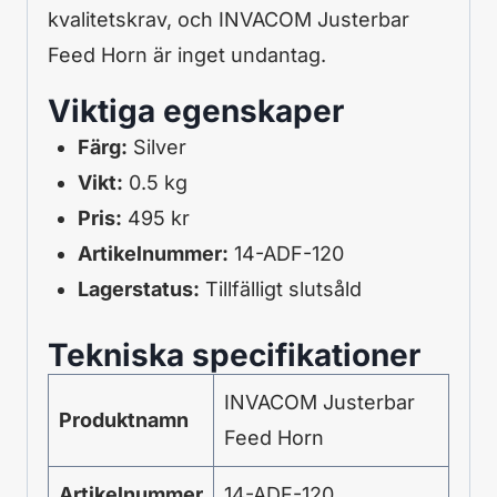
kvalitetskrav, och INVACOM Justerbar
Feed Horn är inget undantag.
Viktiga egenskaper
Färg:
Silver
Vikt:
0.5 kg
Pris:
495 kr
Artikelnummer:
14-ADF-120
Lagerstatus:
Tillfälligt slutsåld
Tekniska specifikationer
INVACOM Justerbar
Produktnamn
Feed Horn
Artikelnummer
14-ADF-120