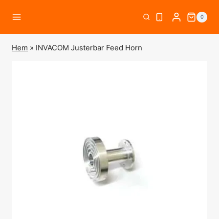
Skip
0
to
content
Hem
»
INVACOM Justerbar Feed Horn