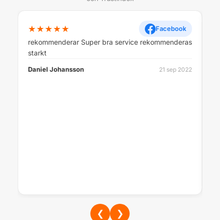
★★★★★
Facebook
rekommenderar Super bra service rekommenderas
r
starkt
👍
Daniel Johansson
21 sep 2022
Kj
❮
❯