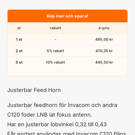
Köp mer och spara!
st
rabatt
à-pris
1 st
–
495,00
kr
2 st
5% rabatt
470,25
kr
5 st
10% rabatt
445,50
kr
Justerbar Feed Horn
Justerbar feedhorn för Invacom och andra
C120 foder LNB lat fokus antenn.
Har en justerbar lobvinkel 0,32 till 0,43
Får endast användas med Invacom C120 fläns