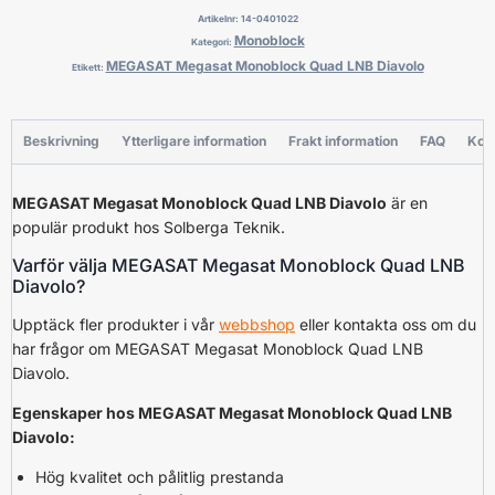
Artikelnr:
14-0401022
Monoblock
Kategori:
MEGASAT Megasat Monoblock Quad LNB Diavolo
Etikett:
Beskrivning
Ytterligare information
Frakt information
FAQ
Kon
MEGASAT Megasat Monoblock Quad LNB Diavolo
är en
populär produkt hos Solberga Teknik.
Varför välja MEGASAT Megasat Monoblock Quad LNB
Diavolo?
Upptäck fler produkter i vår
webbshop
eller kontakta oss om du
har frågor om MEGASAT Megasat Monoblock Quad LNB
Diavolo.
Egenskaper hos MEGASAT Megasat Monoblock Quad LNB
Diavolo:
Hög kvalitet och pålitlig prestanda