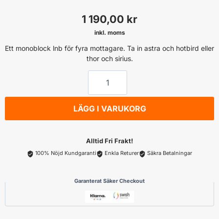
1 190,00
kr
inkl. moms
Ett monoblock lnb för fyra mottagare. Ta in astra och hotbird eller
thor och sirius.
MEGASAT
Megasat
Monoblock
LÄGG I VARUKORG
Quad
LNB
Diavolo
Alltid Fri Frakt!
mängd
100% Nöjd Kundgaranti
Enkla Returer
Säkra Betalningar
Garanterat Säker Checkout