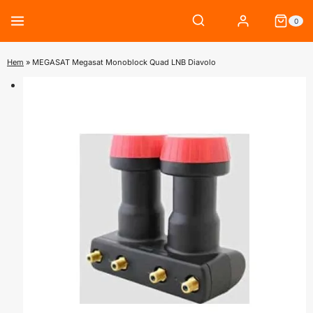
Skip
0
to
content
Hem
»
MEGASAT Megasat Monoblock Quad LNB Diavolo