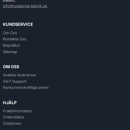
EMAIL:
info@solberga-teknik.se
KUNDSERVICE
Om Oss
Kontakta Oss
Köpvillkor
Sitemap
OM OSS
Snabba leveranser
24/7 Support
Konkurrenskraftiga priser
HJÄLP
Fraktinformation
Orderstatus
Omdömen