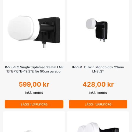
INVERTO Single triplefeed 23mm LNB
INVERTO Twin Monoblock 23mm
13°E+16°E+19.2°E för 90cm parabol
LNB ,3°
599,00
kr
428,00
kr
inkl. moms
inkl. moms
LÄGG I VARUKORG
LÄGG I VARUKORG