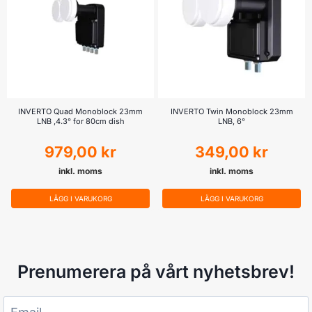
INVERTO Quad Monoblock 23mm
INVERTO Twin Monoblock 23mm
LNB ,4.3° for 80cm dish
LNB, 6°
979,00
kr
349,00
kr
inkl. moms
inkl. moms
LÄGG I VARUKORG
LÄGG I VARUKORG
Prenumerera på vårt nyhetsbrev!