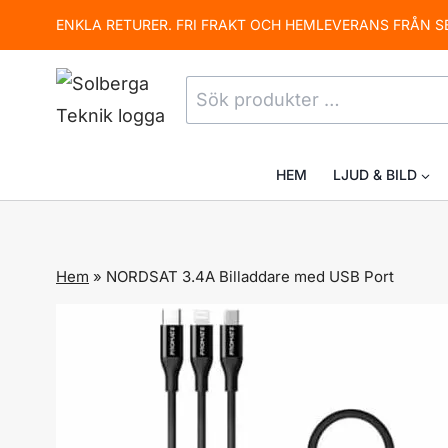
Skip
ENKLA RETURER. FRI FRAKT OCH HEMLEVERANS FRÅN S
to
content
Sök
efter:
HEM
LJUD & BILD
Hem
»
NORDSAT 3.4A Billaddare med USB Port