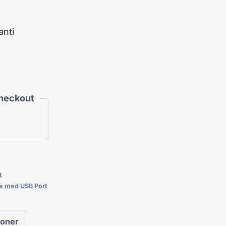
nti
Checkout
t
e med USB Port
ioner