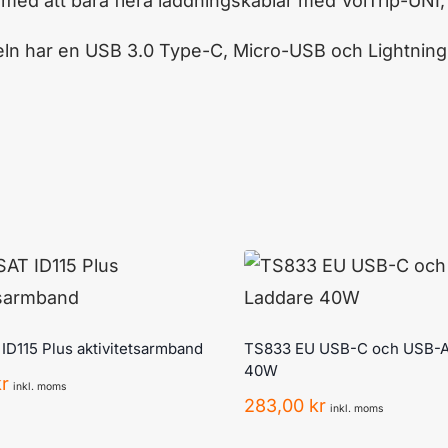
med att bära flera laddningskablar med VolTrip-UNI, 
eln har en USB 3.0 Type-C, Micro-USB och Lightning-
D115 Plus aktivitetsarmband
TS833 EU USB-C och USB-A
40W
kr
inkl. moms
283,00
kr
inkl. moms