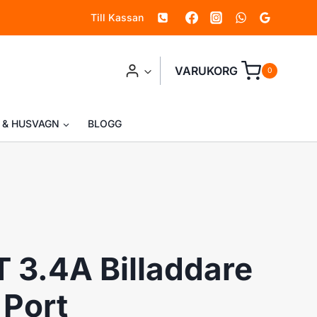
Till Kassan
Billaddare
med
USB
VARUKORG
0
Port
mängd
 & HUSVAGN
BLOGG
3.4A Billaddare
Port