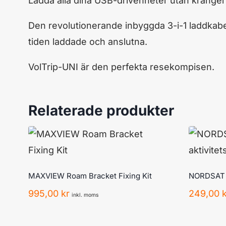
Ladda alla dina USB-drivenheter utan krångel 
Den revolutionerande inbyggda 3-i-1 laddkab
tiden laddade och anslutna.
VolTrip-UNI är den perfekta resekompisen.
Relaterade produkter
MAXVIEW Roam Bracket Fixing Kit
NORDSAT I
995,00
kr
249,00
inkl. moms