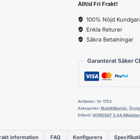
Alltid Fri Frakt!
med
USB
100% Nöjd Kundgara
Port
Enkla Returer
mängd
Säkra Betalningar
Garanterat Säker 
Artikelnr:
14-1753
Kategorier:
Mobiltillbehör
,
Övrig
Etikett:
NORDSAT 3.4A Billaddar
rakt information
FAQ
Konfigurera
Specifikat