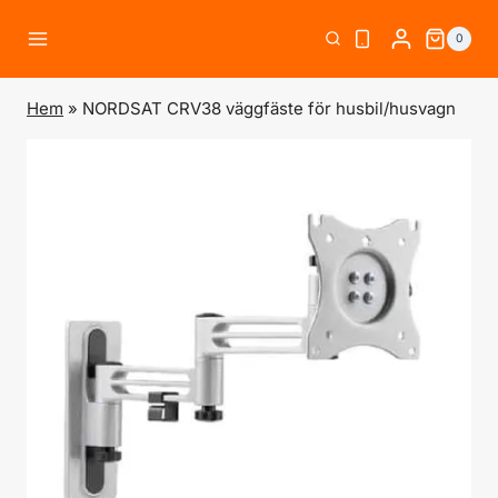
Skip
0
to
content
Hem
»
NORDSAT CRV38 väggfäste för husbil/husvagn