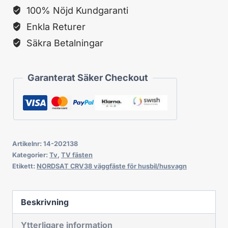
100% Nöjd Kundgaranti
husbil/husvagn
Enkla Returer
mängd
Säkra Betalningar
Garanterat Säker Checkout
Artikelnr:
14-202138
Kategorier:
Tv
,
TV fästen
Etikett:
NORDSAT CRV38 väggfäste för husbil/husvagn
Beskrivning
Ytterligare information