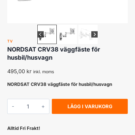
TV
NORDSAT CRV38 väggfäste för
husbil/husvagn
495,00
kr
inkl. moms
NORDSAT CRV38 väggfäste för husbil/husvagn
NORDSAT
LÄGG I VARUKORG
CRV38
väggfäste
Alltid Fri Frakt!
för