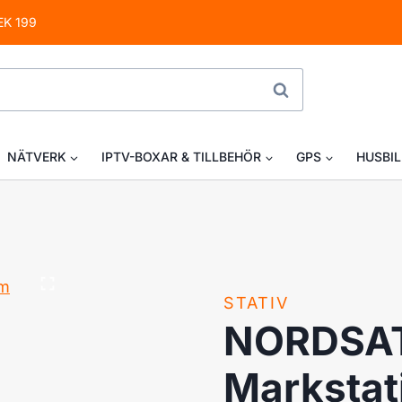
EK 199
SÖK
NÄTVERK
IPTV-BOXAR & TILLBEHÖR
GPS
HUSBIL
STATIV
NORDSAT 
Markstat