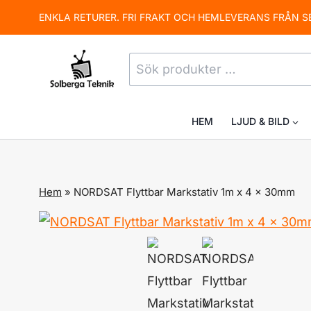
Skip
ENKLA RETURER. FRI FRAKT OCH HEMLEVERANS FRÅN S
to
content
Sök
efter:
HEM
LJUD & BILD
Hem
»
NORDSAT Flyttbar Markstativ 1m x 4 x 30mm