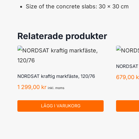
Size
of the concrete slabs
:
30
x
30
cm
Relaterade produkter
NORDSAT St
NORDSAT kraftig markfäste, 120/76
679,00
k
1 299,00
kr
inkl. moms
LÄGG I VARUKORG