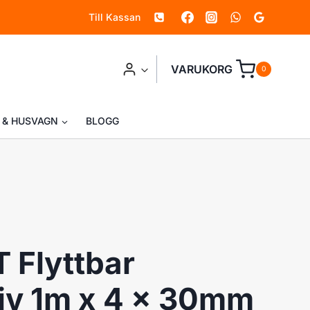
Till Kassan
VARUKORG
0
 & HUSVAGN
BLOGG
Flyttbar
iv 1m x 4 x 30mm