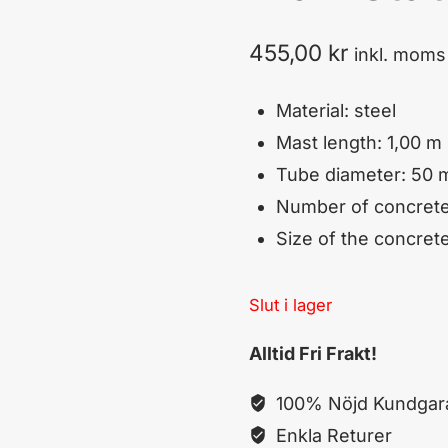
455,00
kr
inkl. moms
Material:
s
teel
Mast
length
:
1,00 m
Tube diameter:
50
Number of
concrete
Size
of the concret
Slut i lager
Alltid Fri Frakt!
100% Nöjd Kundgara
Enkla Returer