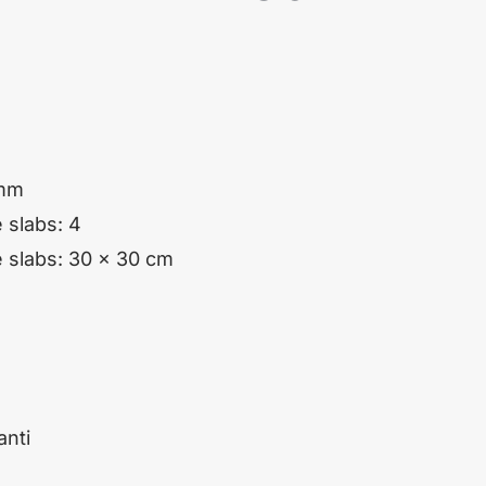
mm
 slabs
:
4
e slabs
:
30
x
30
cm
nti