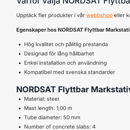
Varför välja NORDSAT Flyttb
Upptäck fler produkter i vår
webbshop
eller 
Egenskaper hos NORDSAT Flyttbar Markstati
Hög kvalitet och pålitlig prestanda
Designad för lång hållbarhet
Enkel installation och användning
Kompatibel med svenska standarder
NORDSAT Flyttbar Markstat
Material:
s
teel
Mast
length
:
1,00 m
Tube diameter:
50
mm
Number of
concrete slabs
:
4