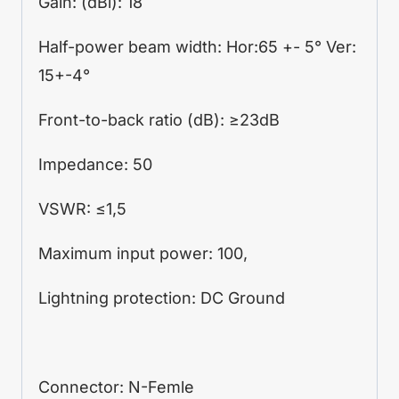
Gain: (dBi): 18
Half-power beam width: Hor:65 +- 5° Ver:
15+-4°
Front-to-back ratio (dB): ≥23dB
Impedance: 50
VSWR: ≤1,5
Maximum input power: 100,
Lightning protection: DC Ground
Connector: N-Femle