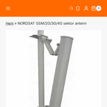
Skip
0
to
content
Hem
»
NORDSAT GSM/2G/3G/4G sektor antenn