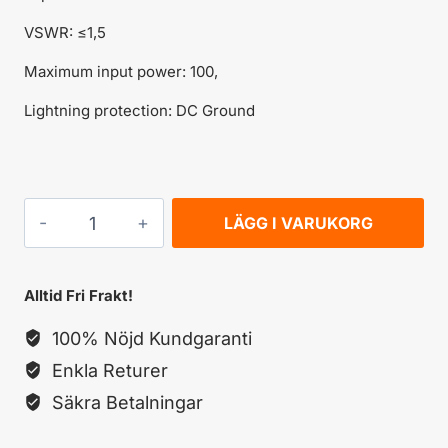
VSWR: ≤1,5
Maximum input power: 100,
Lightning protection: DC Ground
NORDSAT
LÄGG I VARUKORG
GSM/2G/3G/4G
sektor
Alltid Fri Frakt!
antenn
100% Nöjd Kundgaranti
mängd
Enkla Returer
Säkra Betalningar