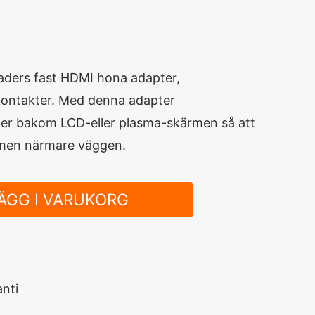
aders
fast
HDMI
hona
adapter,
ontakter.
Med denna adapter
ner
bakom
LCD-
eller plasma-skärmen så att
men
närmare
väggen.
ÄGG I VARUKORG
nti