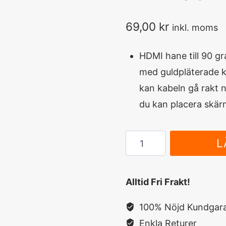
69,00
kr
inkl. moms
HDMI
hane till
90
gr
med
guldpläterade
k
kan
kabeln
gå
rakt 
du
kan
placera
skär
NORDSAT
L
HDMI
Adapter,
Alltid Fri Frakt!
Vinklad
mängd
100% Nöjd Kundgara
Enkla Returer