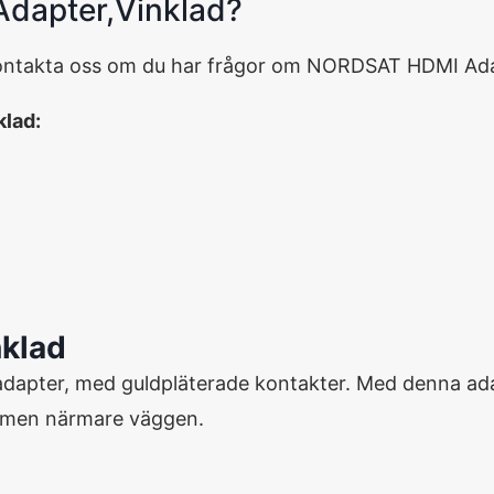
Adapter,Vinklad?
kontakta oss om du har frågor om NORDSAT HDMI Ada
lad:
klad
adapter, med
guldpläterade
kontakter.
Med denna ad
rmen
närmare
väggen.