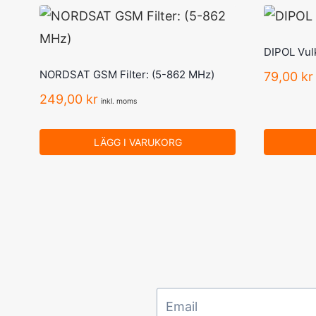
DIPOL Vul
NORDSAT GSM Filter: (5-862 MHz)
79,00
kr
249,00
kr
inkl. moms
LÄGG I VARUKORG