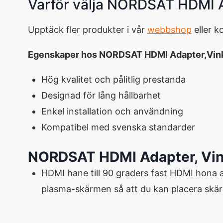
Varför välja NORDSAT HDMI 
Upptäck fler produkter i vår
webbshop
eller 
Egenskaper hos NORDSAT HDMI Adapter,Vink
Hög kvalitet och pålitlig prestanda
Designad för lång hållbarhet
Enkel installation och användning
Kompatibel med svenska standarder
NORDSAT HDMI Adapter, Vin
HDMI
hane till
90
graders
fast
HDMI
hona
plasma-skärmen så att du
kan
placera
skä