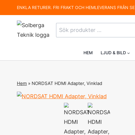
Skip
ENKLA RETURER. FRI FRAKT OCH HEMLEVERANS FRÅN SE
to
content
Sök
efter:
HEM
LJUD & BILD
Hem
»
NORDSAT HDMI Adapter, Vinklad