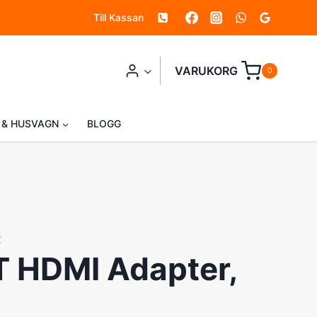
Till Kassan
Adapter,
Vinklad
mängd
VARUKORG
0
 & HUSVAGN
BLOGG
R
 HDMI Adapter,