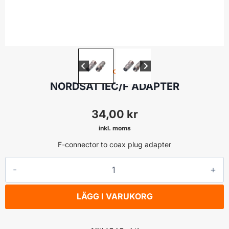
ANTENNKONTAKTER
NORDSAT IEC/F ADAPTER
34,00
kr
inkl. moms
F-connector to coax plug adapter
NORDSAT
IEC/F
ADAPTER
LÄGG I VARUKORG
mängd