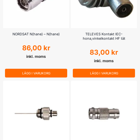
NORDSAT N(hane) – N(hane)
TELEVES Kontakt IEC-
hona,vinkelkontakt HF tät
86,00
kr
83,00
kr
inkl. moms
inkl. moms
LÄGG I VARUKORG
LÄGG I VARUKORG