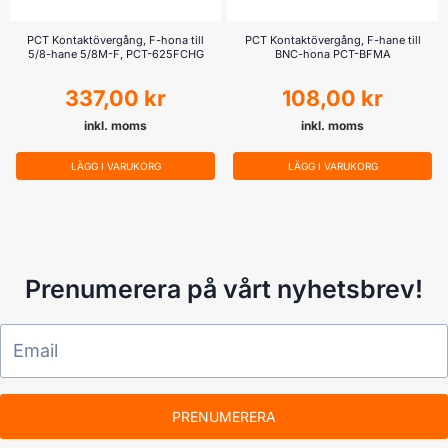
PCT Kontaktövergång, F-hona till
PCT Kontaktövergång, F-hane till
5/8-hane 5/8M-F, PCT-625FCHG
BNC-hona PCT-BFMA
337,00
kr
108,00
kr
inkl. moms
inkl. moms
LÄGG I VARUKORG
LÄGG I VARUKORG
Prenumerera på vårt nyhetsbrev!
PRENUMERERA