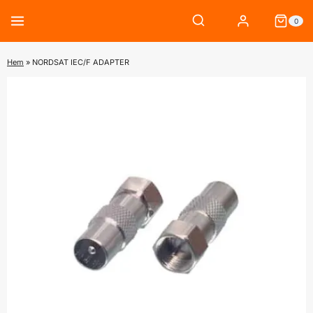
Skip
0
to
content
Hem
»
NORDSAT IEC/F ADAPTER