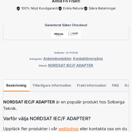
Alltid Fri Frakt!
100% Nöjd Kundgaranti
Enkla Returer
Säkra Betalningar
Garanterat Säker Checkout
Artikelnr:
14-FC029
Antennkontakter
Kontaktövergång
Kategorier:
,
NORDSAT IEC/F ADAPTER
Etikett:
Beskrivning
Ytterligare information
Frakt information
FAQ
Kon
NORDSAT IEC/F ADAPTER
är en populär produkt hos Solberga
Teknik.
Varför välja NORDSAT IEC/F ADAPTER?
Upptäck fler produkter i vår
webbshop
eller kontakta oss om du