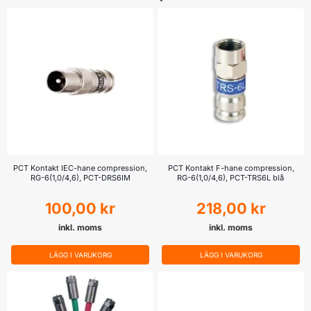
PCT Kontakt IEC-hane compression,
PCT Kontakt F-hane compression,
RG-6(1,0/4,6), PCT-DRS6IM
RG-6(1,0/4,6), PCT-TRS6L blå
100,00
kr
218,00
kr
inkl. moms
inkl. moms
LÄGG I VARUKORG
LÄGG I VARUKORG