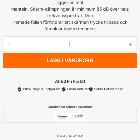
ligger an mot
manteln. Skärm-dämpningen är minimum 85 dB över hela
frekvensspektrat. Den
limmade folien förhindrar att skärmen trycks tillbaka och
förenklar kontakteringen.
NORDSAT
Kabel
RG-
LÄGG I VARUKORG
6T
(1,0/4,6)tr-
skärmad,vit
Alltid Fri Frakt!
PVC,305m
100% Nöjd Kundgaranti
Enkla Returer
Säkra Betalningar
bobin
mängd
Garanterat Säker Checkout
Artikelnr:
14-4111241