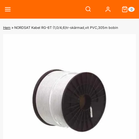
Skip
0
to
content
Hem
»
NORDSAT Kabel RG-6T (1,0/4,6)tr-skärmad,vit PVC,305m bobin