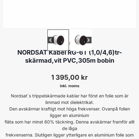
KOAX PÅ RULLE
NORDSAT Kabel RG-6T (1,0/4,6)tr-
skärmad,vit PVC,305m bobin
1 395,00
kr
inkl. moms
Nordsat´s trippelskärmade kablar har först en folie som är
limmad mot dielektrikat.
Den avskärmar kraftigt mot höga frekvenser. Ovanpå folien
ligger en aluminium
fläta som har minst 60% täckning. Denna avskärmar framför allt
de låga
frekvenserna. Slutligen ligger ytterligare en aluminium folie som