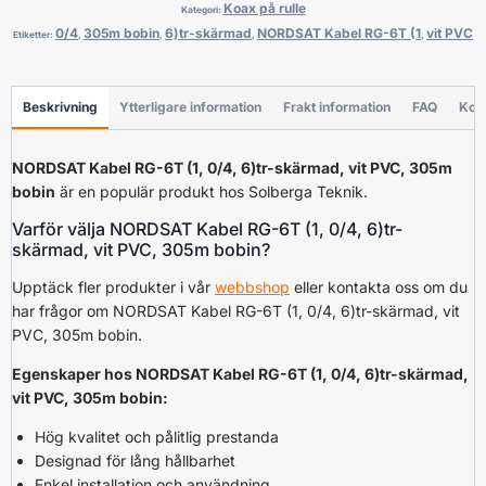
Koax på rulle
Kategori:
0/4
305m bobin
6)tr-skärmad
NORDSAT Kabel RG-6T (1
vit PVC
Etiketter:
,
,
,
,
Beskrivning
Ytterligare information
Frakt information
FAQ
Kon
NORDSAT Kabel RG-6T (1, 0/4, 6)tr-skärmad, vit PVC, 305m
bobin
är en populär produkt hos Solberga Teknik.
Varför välja NORDSAT Kabel RG-6T (1, 0/4, 6)tr-
skärmad, vit PVC, 305m bobin?
Upptäck fler produkter i vår
webbshop
eller kontakta oss om du
har frågor om NORDSAT Kabel RG-6T (1, 0/4, 6)tr-skärmad, vit
PVC, 305m bobin.
Egenskaper hos NORDSAT Kabel RG-6T (1, 0/4, 6)tr-skärmad,
vit PVC, 305m bobin:
Hög kvalitet och pålitlig prestanda
Designad för lång hållbarhet
Enkel installation och användning