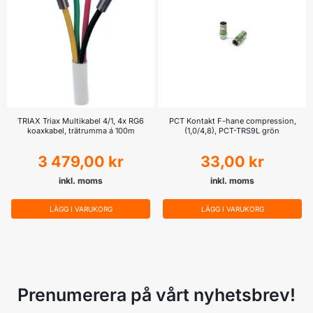
TRIAX Triax Multikabel 4/1, 4x RG6
PCT Kontakt F-hane compression,
koaxkabel, trätrumma á 100m
(1,0/4,8), PCT-TRS9L grön
3 479,00
kr
33,00
kr
inkl. moms
inkl. moms
LÄGG I VARUKORG
LÄGG I VARUKORG
Prenumerera på vårt nyhetsbrev!