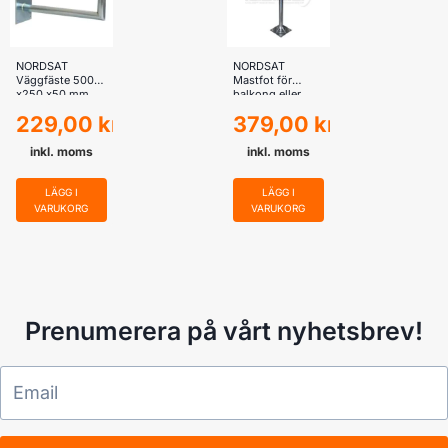
NORDSAT
NORDSAT
Väggfäste 500
Mastfot för
x250 x50 mm
balkong eller
terrass
229,00
kr
379,00
kr
inkl. moms
inkl. moms
LÄGG I
LÄGG I
VARUKORG
VARUKORG
Prenumerera på vårt nyhetsbrev!