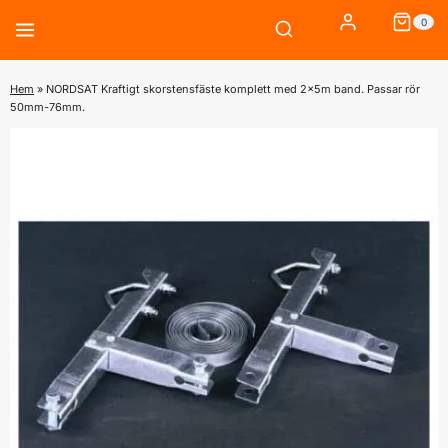
Skip
0
to
content
Hem
»
NORDSAT Kraftigt skorstensfäste komplett med 2x5m band. Passar rör
50mm-76mm.