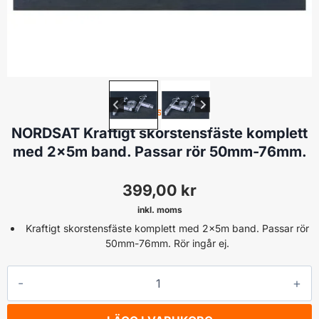
FÄSTE
NORDSAT Kraftigt skorstensfäste komplett
med 2x5m band. Passar rör 50mm-76mm.
399,00
kr
inkl. moms
Kraftigt skorstensfäste komplett med 2x5m band. Passar rör
50mm-76mm. Rör ingår ej.
NORDSAT
Kraftigt
skorstensfäste