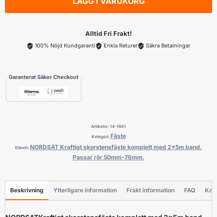
LÄGG I VARUKORG
komplett
med
2x5m
Alltid Fri Frakt!
band.
100% Nöjd Kundgaranti
Enkla Returer
Säkra Betalningar
Passar
rör
Garanterat Säker Checkout
50mm-
76mm.
mängd
Artikelnr:
14-1641
Fäste
Kategori:
NORDSAT Kraftigt skorstensfäste komplett med 2x5m band.
Etikett:
Passar rör 50mm-76mm.
Beskrivning
Ytterligare information
Frakt information
FAQ
Kon