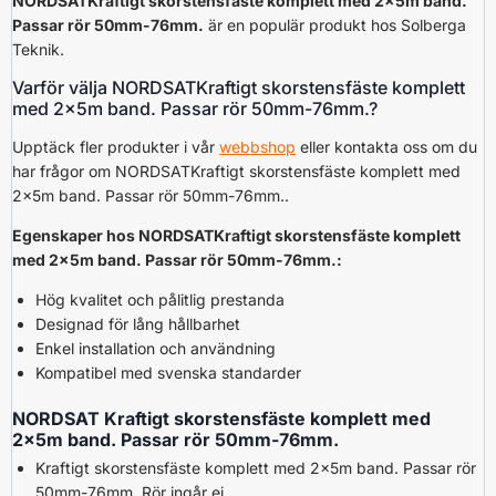
NORDSATKraftigt skorstensfäste komplett med 2x5m band.
Passar rör 50mm-76mm.
är en populär produkt hos Solberga
Teknik.
Varför välja NORDSATKraftigt skorstensfäste komplett
med 2x5m band. Passar rör 50mm-76mm.?
Upptäck fler produkter i vår
webbshop
eller kontakta oss om du
har frågor om NORDSATKraftigt skorstensfäste komplett med
2x5m band. Passar rör 50mm-76mm..
Egenskaper hos NORDSATKraftigt skorstensfäste komplett
med 2x5m band. Passar rör 50mm-76mm.:
Hög kvalitet och pålitlig prestanda
Designad för lång hållbarhet
Enkel installation och användning
Kompatibel med svenska standarder
NORDSAT Kraftigt skorstensfäste komplett med
2x5m band. Passar rör 50mm-76mm.
Kraftigt skorstensfäste komplett med 2x5m band. Passar rör
50mm-76mm. Rör ingår ej.