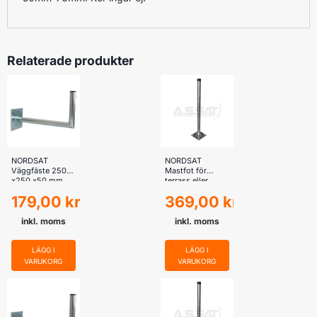
Relaterade produkter
NORDSAT
NORDSAT
Väggfäste 250
Mastfot för
x250 x50 mm
terrass eller
balkong
179,00
kr
369,00
kr
inkl. moms
inkl. moms
LÄGG I
LÄGG I
VARUKORG
VARUKORG