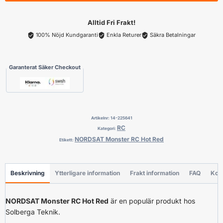
Red
mängd
Alltid Fri Frakt!
100% Nöjd Kundgaranti
Enkla Returer
Säkra Betalningar
Garanterat Säker Checkout
Artikelnr:
14-225641
RC
Kategori:
NORDSAT Monster RC Hot Red
Etikett:
Beskrivning
Ytterligare information
Frakt information
FAQ
Kon
NORDSAT Monster RC Hot Red
är en populär produkt hos
Solberga Teknik.