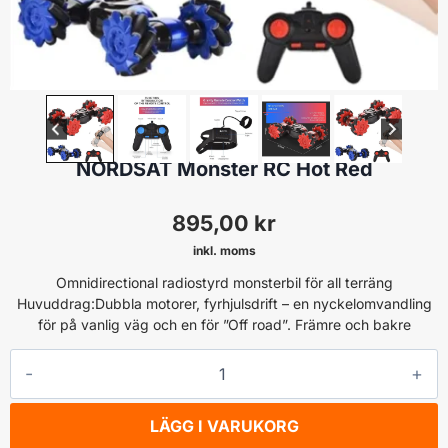
RC
NORDSAT Monster RC Hot Red
895,00
kr
inkl. moms
Omnidirectional radiostyrd monsterbil för all terräng
Huvuddrag:Dubbla motorer, fyrhjulsdrift – en nyckelomvandling
för på vanlig väg och en för ”Off road”. Främre och bakre
NORDSAT
Monster
RC
LÄGG I VARUKORG
Hot