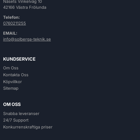
Näsets Vinkelväg 10
42166 Västra Frölunda
Telefon:
0760211255
EMAIL:
info@solberga-teknik.se
KUNDSERVICE
Om Oss
Kontakta Oss
Köpvillkor
Sitemap
OM OSS
Snabba leveranser
24/7 Support
Konkurrenskraftiga priser