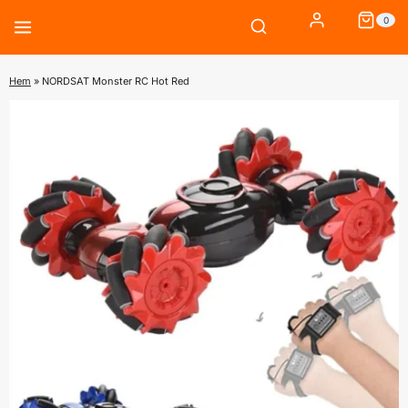
Skip
0
to
content
Hem
»
NORDSAT Monster RC Hot Red