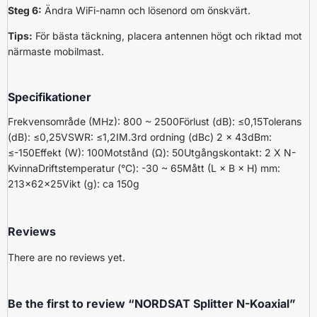
Steg 6:
Ändra WiFi-namn och lösenord om önskvärt.
Tips:
För bästa täckning, placera antennen högt och riktad mot
närmaste mobilmast.
Specifikationer
Frekvensområde (MHz): 800 ~ 2500Förlust (dB): ≤0,15Tolerans
(dB): ≤0,25VSWR: ≤1,2IM.3rd ordning (dBc) 2 × 43dBm:
≤-150Effekt (W): 100Motstånd (Ω): 50Utgångskontakt: 2 X N-
KvinnaDriftstemperatur (°C): -30 ~ 65Mått (L × B × H) mm:
213x62x25Vikt (g): ca 150g
Reviews
There are no reviews yet.
Be the first to review “NORDSAT Splitter N-Koaxial”