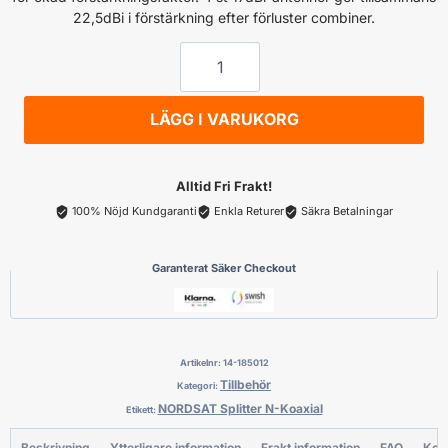
22,5dBi i förstärkning efter förluster combiner.
NORDSAT
Splitter
N-
LÄGG I VARUKORG
Koaxial
mängd
Alltid Fri Frakt!
100% Nöjd Kundgaranti
Enkla Returer
Säkra Betalningar
Garanterat Säker Checkout
Artikelnr:
14-185012
Tillbehör
Kategori:
NORDSAT Splitter N-Koaxial
Etikett:
Beskrivning
Ytterligare information
Frakt information
FAQ
Kon