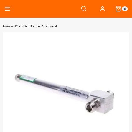
Skip
0
to
content
Hem
»
NORDSAT Splitter N-Koaxial