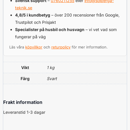
Svensk support
–
0760211255
eller
info@solberga-
teknik.se
4,8/5 i kundbetyg
– över 200 recensioner från Google,
Trustpilot och Prisjakt
Specialister på husbil och husvagn
– vi vet vad som
fungerar på väg
Läs våra
köpvillkor
och
returpolicy
för mer information.
Vikt
1 kg
Färg
Svart
Frakt information
Leveranstid 1-3 dagar