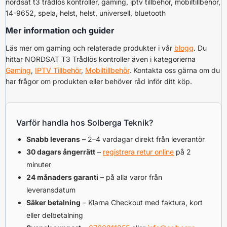
nordsat t3 trådlös kontroller, gaming, iptv tillbehör, mobiltillbehör,
14-9652, spela, helst, helst, universell, bluetooth
Mer information och guider
Läs mer om gaming och relaterade produkter i vår
blogg
. Du
hittar NORDSAT T3 Trådlös kontroller även i kategorierna
Gaming
,
IPTV Tillbehör
,
Mobiltillbehör
. Kontakta oss gärna om du
har frågor om produkten eller behöver råd inför ditt köp.
Varför handla hos Solberga Teknik?
Snabb leverans
– 2–4 vardagar direkt från leverantör
30 dagars ångerrätt
–
registrera retur online
på 2
minuter
24 månaders garanti
– på alla varor från
leveransdatum
Säker betalning
– Klarna Checkout med faktura, kort
eller delbetalning