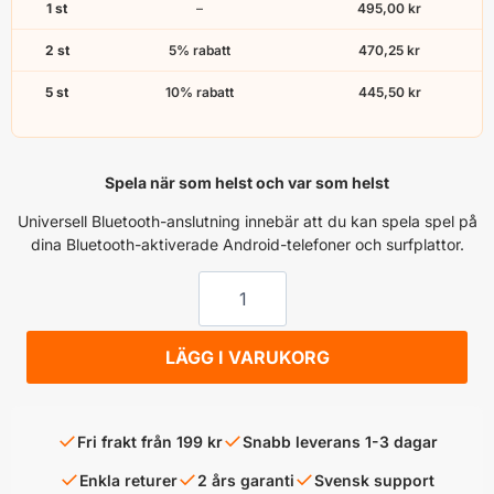
1 st
–
495,00
kr
2 st
5% rabatt
470,25
kr
5 st
10% rabatt
445,50
kr
Spela när som helst och var som helst
Universell Bluetooth-anslutning innebär att du kan spela spel på
dina Bluetooth-aktiverade Android-telefoner och surfplattor.
NORDSAT
T3
Trådlös
LÄGG I VARUKORG
kontroller
mängd
✓
✓
Fri frakt från 199 kr
Snabb leverans 1-3 dagar
✓
✓
✓
Enkla returer
2 års garanti
Svensk support