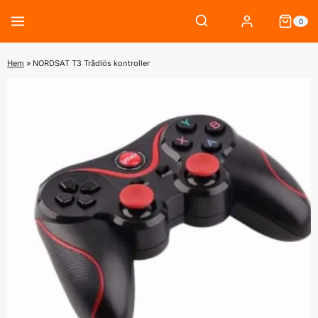
Skip
0
to
content
Hem
»
NORDSAT T3 Trådlös kontroller