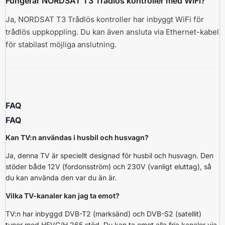
Fungerar NORDSAT T3 Trådlös kontroller med WiFi?
Ja, NORDSAT T3 Trådlös kontroller har inbyggt WiFi för
trådlös uppkoppling. Du kan även ansluta via Ethernet-kabel
för stabilast möjliga anslutning.
FAQ
FAQ
Kan TV:n användas i husbil och husvagn?
Ja, denna TV är speciellt designad för husbil och husvagn. Den
stöder både 12V (fordonsström) och 230V (vanligt eluttag), så
du kan använda den var du än är.
Vilka TV-kanaler kan jag ta emot?
TV:n har inbyggd DVB-T2 (marksänd) och DVB-S2 (satellit)
tuner med HEVC/H.265 stöd. Du kan ta emot alla fria kanaler via