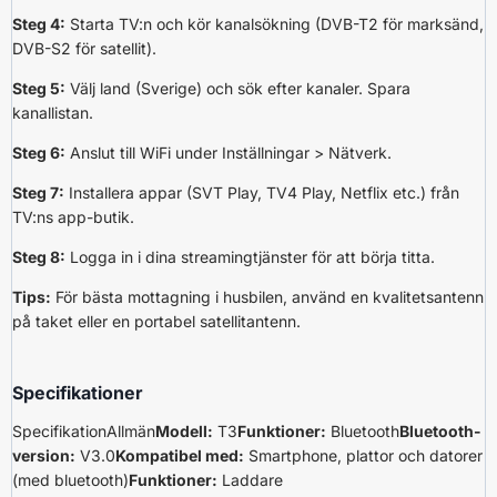
Steg 4:
Starta TV:n och kör kanalsökning (DVB-T2 för marksänd,
DVB-S2 för satellit).
Steg 5:
Välj land (Sverige) och sök efter kanaler. Spara
kanallistan.
Steg 6:
Anslut till WiFi under Inställningar > Nätverk.
Steg 7:
Installera appar (SVT Play, TV4 Play, Netflix etc.) från
TV:ns app-butik.
Steg 8:
Logga in i dina streamingtjänster för att börja titta.
Tips:
För bästa mottagning i husbilen, använd en kvalitetsantenn
på taket eller en portabel satellitantenn.
Specifikationer
SpecifikationAllmän
Modell:
T3
Funktioner:
Bluetooth
Bluetooth-
version:
V3.0
Kompatibel med:
Smartphone, plattor och datorer
(med bluetooth)
Funktioner:
Laddare