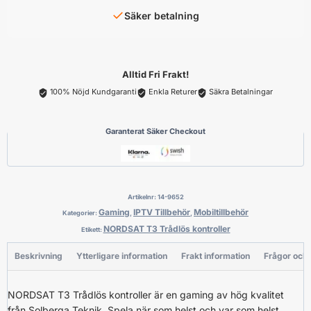
✓
Säker betalning
Alltid Fri Frakt!
100% Nöjd Kundgaranti
Enkla Returer
Säkra Betalningar
Garanterat Säker Checkout
Artikelnr:
14-9652
Gaming
IPTV Tillbehör
Mobiltillbehör
Kategorier:
,
,
NORDSAT T3 Trådlös kontroller
Etikett:
Beskrivning
Ytterligare information
Frakt information
Frågor och
NORDSAT T3 Trådlös kontroller är en gaming av hög kvalitet
från Solberga Teknik. Spela när som helst och var som helst