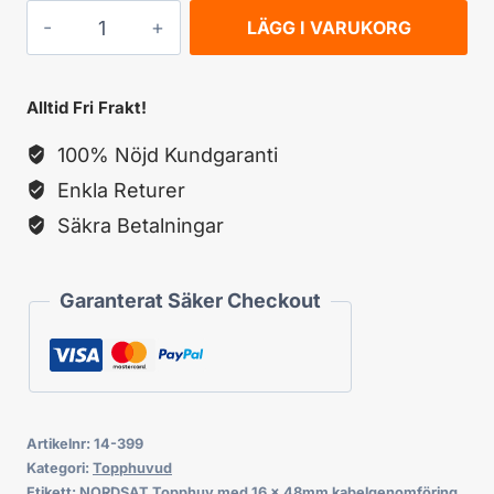
NORDSAT
LÄGG I VARUKORG
Topphuv
med
Alltid Fri Frakt!
16
100% Nöjd Kundgaranti
x
Enkla Returer
48mm
Säkra Betalningar
kabelgenomföring
mängd
Garanterat Säker Checkout
Artikelnr:
14-399
Kategori:
Topphuvud
Etikett:
NORDSAT Topphuv med 16 x 48mm kabelgenomföring