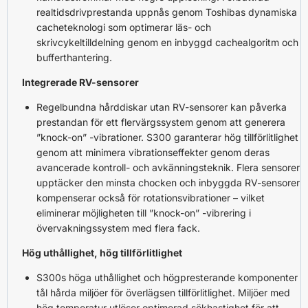
realtidsdrivprestanda uppnås genom Toshibas dynamiska
cacheteknologi som optimerar läs- och
skrivcykeltilldelning genom en inbyggd cachealgoritm och
bufferthantering.
Integrerade RV-sensorer
Regelbundna hårddiskar utan RV-sensorer kan påverka
prestandan för ett flervärgssystem genom att generera
”knock-on” -vibrationer. S300 garanterar hög tillförlitlighet
genom att minimera vibrationseffekter genom deras
avancerade kontroll- och avkänningsteknik. Flera sensorer
upptäcker den minsta chocken och inbyggda RV-sensorer
kompenserar också för rotationsvibrationer – vilket
eliminerar möjligheten till ”knock-on” -vibrering i
övervakningssystem med flera fack.
Hög uthållighet, hög tillförlitlighet
S300s höga uthållighet och högpresterande komponenter
tål hårda miljöer för överlägsen tillförlitlighet. Miljöer med
hög temperatur utlöser optimerad sökhastighet för att