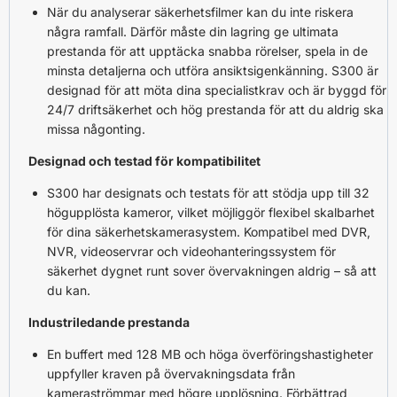
När du analyserar säkerhetsfilmer kan du inte riskera
några ramfall. Därför måste din lagring ge ultimata
prestanda för att upptäcka snabba rörelser, spela in de
minsta detaljerna och utföra ansiktsigenkänning. S300 är
designad för att möta dina specialistkrav och är byggd för
24/7 driftsäkerhet och hög prestanda för att du aldrig ska
missa någonting.
Designad och testad för kompatibilitet
S300 har designats och testats för att stödja upp till 32
högupplösta kameror, vilket möjliggör flexibel skalbarhet
för dina säkerhetskamerasystem. Kompatibel med DVR,
NVR, videoservrar och videohanteringssystem för
säkerhet dygnet runt sover övervakningen aldrig – så att
du kan.
Industriledande prestanda
En buffert med 128 MB och höga överföringshastigheter
uppfyller kraven på övervakningsdata från
kameraströmmar med högre upplösning. Förbättrad