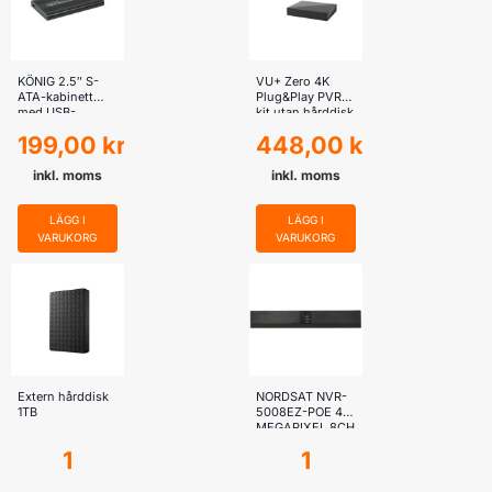
KÖNIG 2.5″ S-
VU+ Zero 4K
ATA-kabinett
Plug&Play PVR-
med USB-
kit utan hårddisk
utgång
199,00
kr
448,00
kr
inkl. moms
inkl. moms
LÄGG I
LÄGG I
VARUKORG
VARUKORG
Extern hårddisk
NORDSAT NVR-
1TB
5008EZ-POE 4
MEGAPIXEL 8CH
1
1