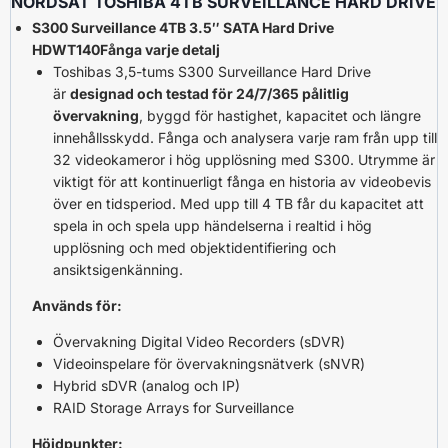
NORDSAT TOSHIBA 4TB SURVEILLANCE HARD DRIVE
S300 Surveillance 4TB 3.5″ SATA Hard Drive
HDWT140
Fånga varje detalj
Toshibas 3,5-tums S300 Surveillance Hard Drive
är
designad och testad för 24/7/365 pålitlig
övervakning
, byggd för hastighet, kapacitet och längre
innehållsskydd. Fånga och analysera varje ram från upp till
32 videokameror i hög upplösning med S300. Utrymme är
viktigt för att kontinuerligt fånga en historia av videobevis
över en tidsperiod. Med upp till 4 TB får du kapacitet att
spela in och spela upp händelserna i realtid i hög
upplösning och med objektidentifiering och
ansiktsigenkänning.
Används för:
Övervakning Digital Video Recorders (sDVR)
Videoinspelare för övervakningsnätverk (sNVR)
Hybrid sDVR (analog och IP)
RAID Storage Arrays for Surveillance
Höjdpunkter: