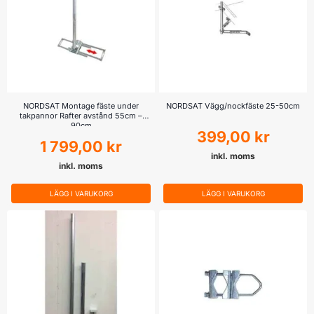
NORDSAT Montage fäste under
NORDSAT Vägg/nockfäste 25-50cm
takpannor Rafter avstånd 55cm –
90cm
399,00
kr
1 799,00
kr
inkl. moms
inkl. moms
LÄGG I VARUKORG
LÄGG I VARUKORG