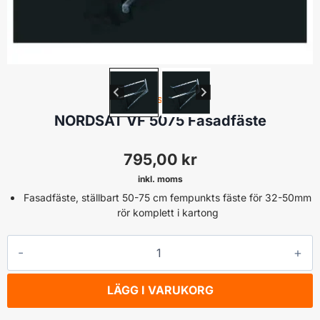
FÄSTE
NORDSAT VF 5075 Fasadfäste
795,00
kr
inkl. moms
Fasadfäste, ställbart 50-75 cm fempunkts fäste för 32-50mm
rör komplett i kartong
NORDSAT
VF
5075
LÄGG I VARUKORG
Fasadfäste
mängd