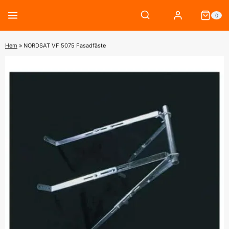
Skip
0
to
content
Hem
»
NORDSAT VF 5075 Fasadfäste