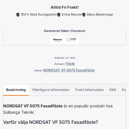
Alltid Fri Frakt!
100% Nöjd Kundgaranti
Enkla Returer
Säkra Betalningar
Garanterat Säker Checkout
Artikelnr:
14-1616
Fäste
Kategori:
NORDSAT VF 5075 Fasadfäste
Etikett:
Beskrivning
Ytterligare information
Frakt information
FAQ
Kon
NORDSAT VF 5075 Fasadfäste
är en populär produkt hos
Solberga Teknik.
Varför välja NORDSAT VF 5075 Fasadfäste?