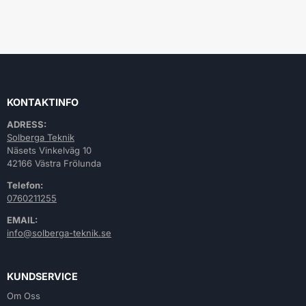
KONTAKTINFO
ADRESS:
Solberga Teknik
Näsets Vinkelväg 10
42166 Västra Frölunda
Telefon:
0760211255
EMAIL:
info@solberga-teknik.se
KUNDSERVICE
Om Oss