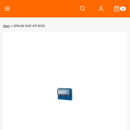
Skip
0
to
content
Hem
»
SPAUN SAR 411 WSG