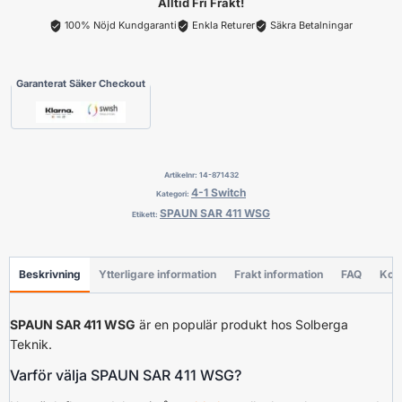
Alltid Fri Frakt!
100% Nöjd Kundgaranti
Enkla Returer
Säkra Betalningar
Garanterat Säker Checkout
Artikelnr:
14-871432
4-1 Switch
Kategori:
SPAUN SAR 411 WSG
Etikett:
Beskrivning
Ytterligare information
Frakt information
FAQ
Kon
SPAUN SAR 411 WSG
är en populär produkt hos Solberga
Teknik.
Varför välja SPAUN SAR 411 WSG?