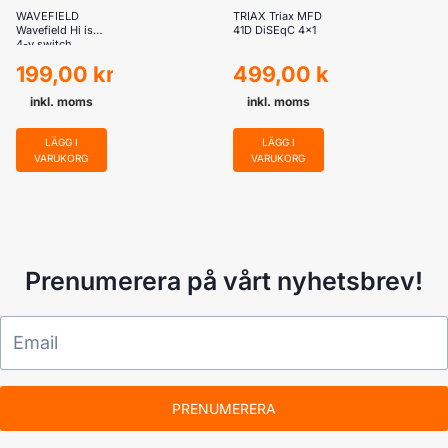
WAVEFIELD
TRIAX Triax MFD
Wavefield Hi iso,
41D DiSEqC 4×1
4-v switch
199,00
kr
499,00
kr
inkl. moms
inkl. moms
LÄGG I
LÄGG I
VARUKORG
VARUKORG
Prenumerera på vårt nyhetsbrev!
PRENUMERERA