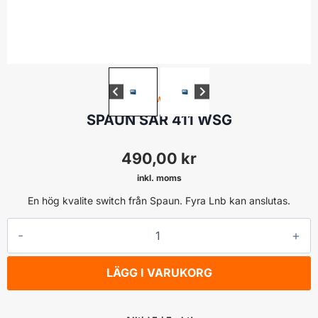
4-1 SWITCH
SPAUN SAR 411 WSG
490,00
kr
inkl. moms
En hög kvalite switch från Spaun. Fyra Lnb kan anslutas.
SPAUN
SAR
411
LÄGG I VARUKORG
WSG
mängd