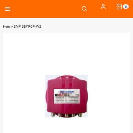
Skip
0
to
content
Hem
»
EMP S8/1PCP-W2