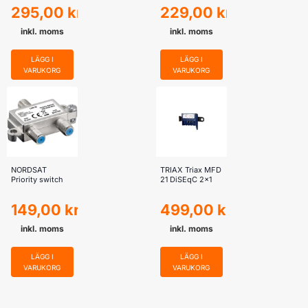
VT-DS 2 / 1 HQ,
Switch
295,00
kr
229,00
kr
High ISO
inkl. moms
inkl. moms
LÄGG I
LÄGG I
VARUKORG
VARUKORG
NORDSAT
TRIAX Triax MFD
Priority switch
21 DiSEqC 2×1
149,00
kr
499,00
kr
inkl. moms
inkl. moms
LÄGG I
LÄGG I
VARUKORG
VARUKORG