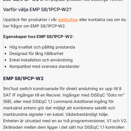
Varför välja EMP S8/1PCP-W2?
Upptäck fler produkter i vår
webbshop
eller kontakta oss om du
har frågor om EMP S8/1PCP-W2.
Egenskaper hos EMP S8/1PCP-W2:
Hög kvalitet och pålitlig prestanda
Designad för lång hållbarhet
Enkel installation och användning
Kompatibel med svenska standarder
EMP S8/1PCP-W2
9in/1out switch konstruerade för direkt anslutning av upp till 8
SAT IF ingångar till en Reciver. Ingångar med DiSEqC ”Goto nn”
(6B), eller med DiSEqC 1,1 command.Additional ingång för
marksänd antenn gör det möjligt att kombinera satellit och
markbundna signaler i en kabel. Väderbeständigt hölje.
Enheten är utrustad med en av två programversioner, V1 och V2.
Skillnaden mellan dem ligger i det sätt hur DiSEqC 1.1 kontrollen