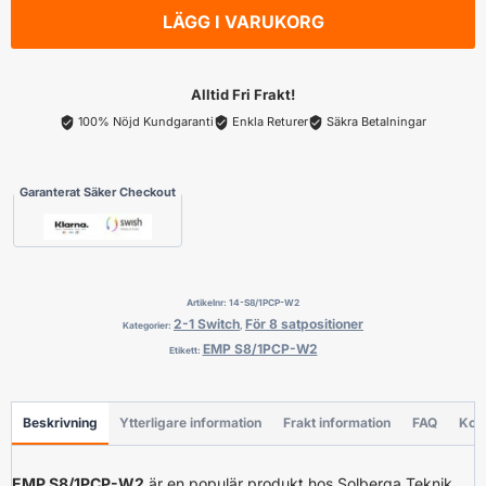
W2
LÄGG I VARUKORG
mängd
Alltid Fri Frakt!
100% Nöjd Kundgaranti
Enkla Returer
Säkra Betalningar
Garanterat Säker Checkout
Artikelnr:
14-S8/1PCP-W2
2-1 Switch
För 8 satpositioner
Kategorier:
,
EMP S8/1PCP-W2
Etikett:
Beskrivning
Ytterligare information
Frakt information
FAQ
Kon
EMP S8/1PCP-W2
är en populär produkt hos Solberga Teknik.