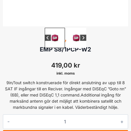
2-1 SWITCH
EMP S8/1PCP-W2
419,00
kr
inkl. moms
9in/1out switch konstruerade för direkt anslutning av upp till 8
SAT IF ingångar till en Reciver. Ingångar med DiSEqC ”Goto nn”
(6B), eller med DiSEqC 1,1 command.Additional ingång för
marksänd antenn gör det möjligt att kombinera satellit och
markbundna signaler i en kabel. Väderbeständigt hölje.
EMP
S8/1PCP-