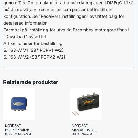
genomförs. Om du planerar att använda reglagen i DiSEqC 1.1 så
måste du välja vilken version som passar bättre till din
konfiguration. Se ”Receivers inställningen” avsnittet bälg för
detaljerad information.
Exempel på inställning för utvalda Dreambox mottagare finns i
”Download”-avsnittet.
Artikelnummer för beställning:
S. 168-W V1 (S8/1PCPV1-W2)
S. 168-W V2 (S8/1PCPV2-W2)
Relaterade produkter
NORDSAT
NORDSAT
DiSEqC Switch –
Manuell DVB-
DiSEqC NordSat
S/C/T Signal