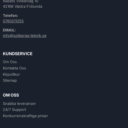
Näsets Vinkelväg 10
42166 Västra Frölunda
Telefon:
0760211255
EMAIL:
info@solberga-teknik.se
KUNDSERVICE
Om Oss
Kontakta Oss
Köpvillkor
Sitemap
OM OSS
Snabba leveranser
24/7 Support
Konkurrenskraftiga priser