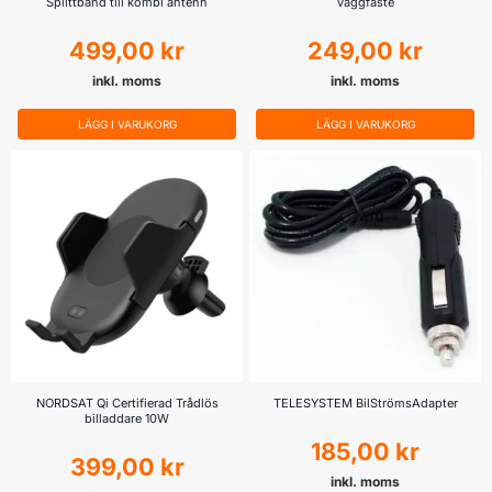
Splittband till kombi antenn
väggfäste
499,00
kr
249,00
kr
inkl. moms
inkl. moms
LÄGG I VARUKORG
LÄGG I VARUKORG
NORDSAT Qi Certifierad Trådlös
TELESYSTEM BilStrömsAdapter
billaddare 10W
185,00
kr
399,00
kr
inkl. moms