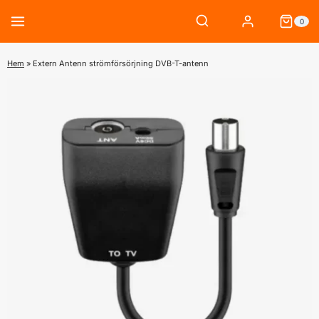
Skip
0
to
content
Hem
»
Extern Antenn strömförsörjning DVB-T-antenn