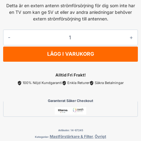
Detta är en extern antenn strömförsörjning för dig som inte har
en TV som kan ge 5V ut eller av andra anledningar behöver
extern strömförsörjning till antennen.
Extern
Antenn
strömförsörjning
LÄGG I VARUKORG
DVB-
T-
antenn
Alltid Fri Frakt!
mängd
100% Nöjd Kundgaranti
Enkla Returer
Säkra Betalningar
Garanterat Säker Checkout
Artikelnr:
14-67245
Mastförstärkare & Filter
Övrigt
Kategorier:
,