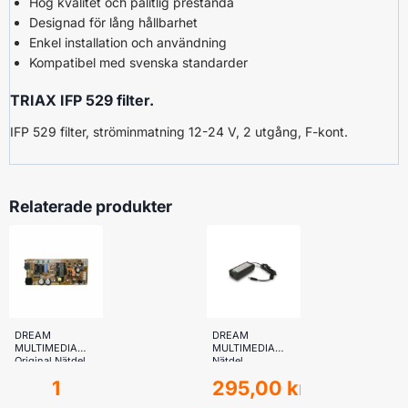
Hög kvalitet och pålitlig prestanda
Designad för lång hållbarhet
Enkel installation och användning
Kompatibel med svenska standarder
TRIAX IFP 529 filter.
IFP 529 filter, ströminmatning 12-24 V, 2 utgång, F-kont.
Relaterade produkter
DREAM
DREAM
MULTIMEDIA
MULTIMEDIA
Original Nätdel
Nätdel
till för DM7020S
Dreambox
1
295,00
kr
DM500