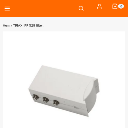
Skip
0
to
content
Hem
»
TRIAX IFP 529 filter.