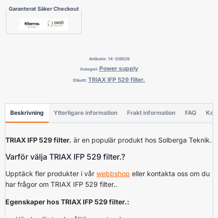
Garanterat Säker Checkout
Artikelnr:
14-339529
Power supply
Kategori:
TRIAX IFP 529 filter.
Etikett:
Beskrivning
Ytterligare information
Frakt information
FAQ
Kon
TRIAX IFP 529 filter.
är en populär produkt hos Solberga Teknik.
Varför välja TRIAX IFP 529 filter.?
Upptäck fler produkter i vår
webbshop
eller kontakta oss om du
har frågor om TRIAX IFP 529 filter..
Egenskaper hos TRIAX IFP 529 filter.: