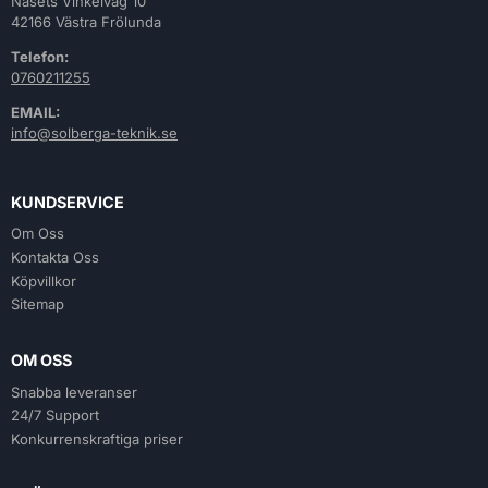
Näsets Vinkelväg 10
42166 Västra Frölunda
Telefon:
0760211255
EMAIL:
info@solberga-teknik.se
KUNDSERVICE
Om Oss
Kontakta Oss
Köpvillkor
Sitemap
OM OSS
Snabba leveranser
24/7 Support
Konkurrenskraftiga priser