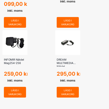
inkl. moms
099,00
kr
inkl. moms
LÄGG I
LÄGG I
VARUKORG
VARUKORG
INFOMIR Nätdel
DREAM
Mag254-256
MULTIMEDIA
Nätdel
Dreambox
259,00
kr
295,00
kr
DM600/800
inkl. moms
inkl. moms
LÄGG I
LÄGG I
VARUKORG
VARUKORG