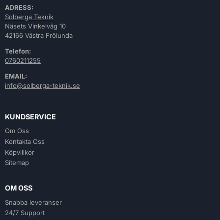
ADRESS:
Solberga Teknik
Näsets Vinkelväg 10
42166 Västra Frölunda
Telefon:
0760211255
EMAIL:
info@solberga-teknik.se
KUNDSERVICE
Om Oss
Kontakta Oss
Köpvillkor
Sitemap
OM OSS
Snabba leveranser
24/7 Support