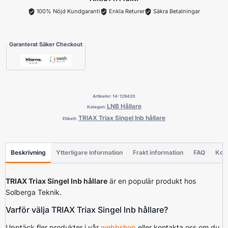
100% Nöjd Kundgaranti
Enkla Returer
Säkra Betalningar
Garanterat Säker Checkout
Artikelnr:
14-129420
LNB Hållare
Kategori:
TRIAX Triax Singel lnb hållare
Etikett:
Beskrivning
Ytterligare information
Frakt information
FAQ
Kon
TRIAX Triax Singel lnb hållare
är en populär produkt hos
Solberga Teknik.
Varför välja TRIAX Triax Singel lnb hållare?
Upptäck fler produkter i vår
webbshop
eller kontakta oss om du