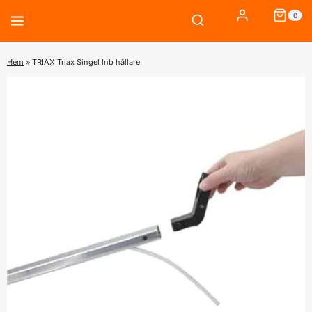
Skip
0
to
content
Hem
»
TRIAX Triax Singel lnb hållare