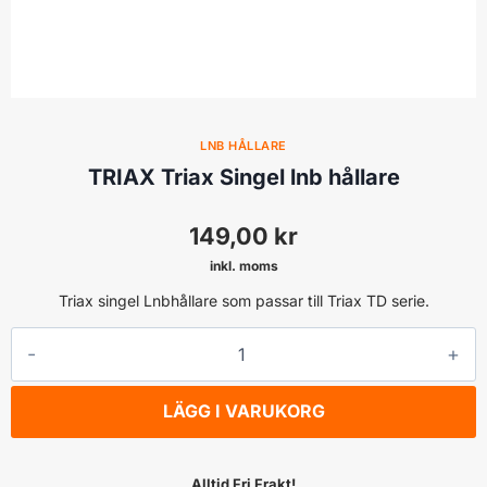
LNB HÅLLARE
TRIAX Triax Singel lnb hållare
149,00
kr
inkl. moms
Triax singel Lnbhållare som passar till Triax TD serie.
TRIAX
Triax
Singel
LÄGG I VARUKORG
lnb
hållare
mängd
Alltid Fri Frakt!