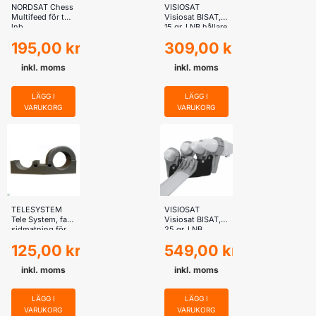
NORDSAT Chess
VISIOSAT
Multifeed för två
Visiosat BISAT,
lnb
15 gr, LNB hållare
(Hotbird 13E och
195,00
kr
309,00
kr
Astra 19E och
Astar 28E)
inkl. moms
inkl. moms
LÄGG I
LÄGG I
VARUKORG
VARUKORG
TELESYSTEM
VISIOSAT
Tele System, fast
Visiosat BISAT,
sidmatning för
25 gr, LNB
2x LNB
hållare
125,00
kr
549,00
kr
(AtlanticBird 5W
och Hotbird 13E
Astra 19E)
inkl. moms
inkl. moms
LÄGG I
LÄGG I
VARUKORG
VARUKORG