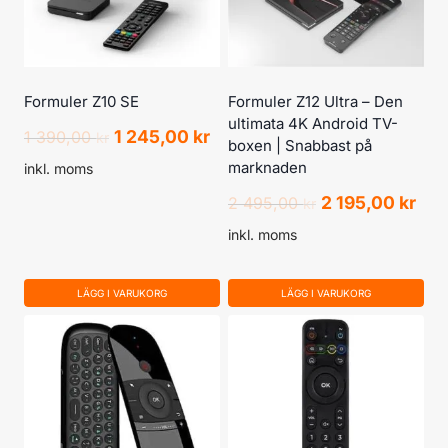
Formuler Z10 SE
Formuler Z12 Ultra – Den
ultimata 4K Android TV-
Det
Det
1 245,00
kr
1 390,00
kr
boxen | Snabbast på
ursprungliga
nuvarande
marknaden
inkl. moms
priset
priset
Det
Det
2 195,00
kr
2 495,00
kr
var:
är:
ursprungliga
nuv
inkl. moms
1
1
priset
pris
390,00 kr.
245,00 kr.
var:
är:
LÄGG I VARUKORG
LÄGG I VARUKORG
2
2
495,00 kr.
195,