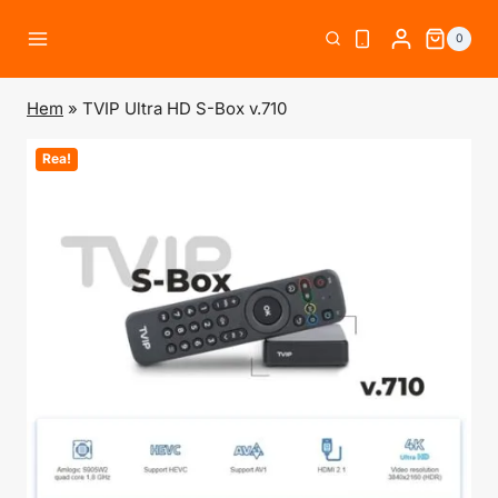
Skip
0
to
content
Hem
»
TVIP Ultra HD S-Box v.710
Rea!