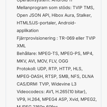
Mellanprogram som stöds: TVIP TMS,
Open JSON API, Hibox Aura, Stalker,
HTML5/JS-portaler, Android-
applikation
Fjärrprovisionering : TR-069 eller TVIP
XML
Behållare: MPEG-TS, MPEG-PS, MP4,
MKV, AVI, MOV, FLV, OGG
Protokoll: UDP, RTP, HTTP, HLS,
MPEG-DASH, RTSP, SMB, NFS, DLNA
CAS/DRM: TVIP, Widevine L3
Videocodecs: AV1, H.265(10 bitar),
VP9, H.264, MPEG4 ASP, Xvid, MPEG2,
MJPEG 2160p 60fps