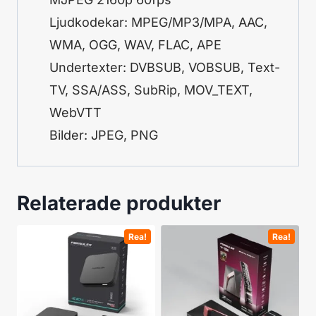
Ljudkodekar: MPEG/MP3/MPA, AAC,
WMA, OGG, WAV, FLAC, APE
Undertexter: DVBSUB, VOBSUB, Text-
TV, SSA/ASS, SubRip, MOV_TEXT,
WebVTT
Bilder: JPEG, PNG
Relaterade produkter
Rea!
Rea!