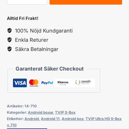
Ultra
HD
Alltid Fri Frakt!
S-
100% Nöjd Kundgaranti
Box
Enkla Returer
v.710
Säkra Betalningar
mängd
Garanterat Säker Checkout
Artikelnr:
14-710
Kategorier:
Android boxar
,
TVIP S-Box
Etiketter:
Android
,
Android 11
,
Android box
,
TVIP Ultra HD S-Box
v.710