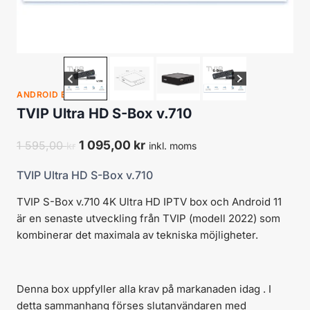
ANDROID BOXAR
TVIP Ultra HD S-Box v.710
Det
Det
1 095,00
kr
1 595,00
kr
inkl. moms
ursprungliga
nuvarande
TVIP Ultra HD S-Box v.710
priset
priset
var:
är:
TVIP S-Box v.710 4K Ultra HD IPTV box och Android 11
är en senaste utveckling från TVIP (modell 2022) som
1
1
kombinerar det maximala av tekniska möjligheter.
595,00 kr.
095,00 kr.
Denna box uppfyller alla krav på markanaden idag . I
detta sammanhang förses slutanvändaren med