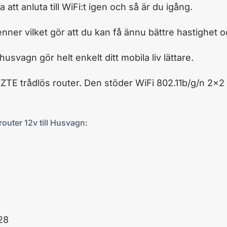
att anluta till WiFi:t igen och så är du igång.
nner vilket gör att du kan få ännu bättre hastighet oc
svagn gör helt enkelt ditt mobila liv lättare.
d ZTE trådlös router. Den stöder WiFi 802.11b/g/n 2×
outer 12v till Husvagn:
 28