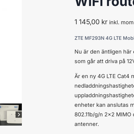
WiFi rout
1 145,00
kr
inkl. mom
ZTE MF293N 4G LTE Mobil 
Nu är den äntligen här
som går att driva på 12
Är en ny 4G LTE Cat4 m
nedladdningshastighete
uppladdningshastigheter
enheter kan anslutas m
802.11b/g/n 2×2 MIMO o
antenner.