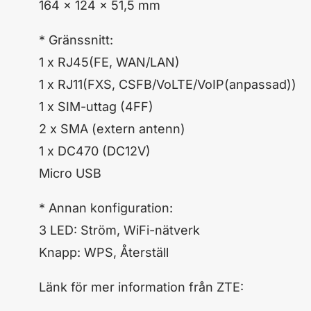
164 x 124 x 51,5 mm
* Gränssnitt:
1 x RJ45(FE, WAN/LAN)
1 x RJ11(FXS, CSFB/VoLTE/VoIP(anpassad))
1 x SIM-uttag (4FF)
2 x SMA (extern antenn)
1 x DC470 (DC12V)
Micro USB
* Annan konfiguration:
3 LED: Ström, WiFi-nätverk
Knapp: WPS, Återställ
Länk för mer information från ZTE: