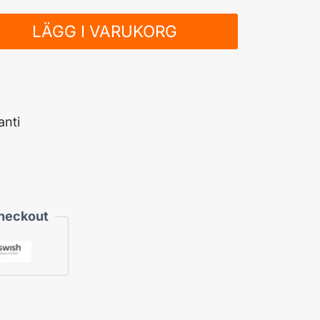
LÄGG I VARUKORG
nti
Checkout