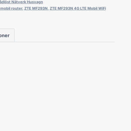
ådlöst Nätverk Husvagn
,
mobil router
,
ZTE MF293N
,
ZTE MF293N 4G LTE Mobil WiFi
ioner