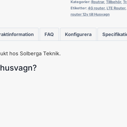
Kategorier:
Routrar
,
Tillbehör
,
Tr
Etiketter:
4G router
,
LTE Router
router 12v till Husvagn
raktinformation
FAQ
Konfigurera
Specifikat
ukt hos Solberga Teknik.
ll husvagn?