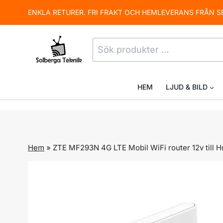
Skip
ENKLA RETURER. FRI FRAKT OCH HEMLEVERANS FRÅN S
to
content
Sök
efter:
HEM
LJUD & BILD
Hem
»
ZTE MF293N 4G LTE Mobil WiFi router 12v till 