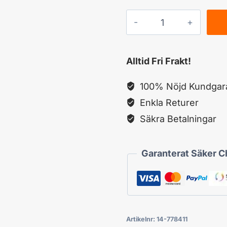
ZTE
MF293N
4G
Alltid Fri Frakt!
LTE
Mobil
100% Nöjd Kundgara
WiFi
Enkla Returer
router
Säkra Betalningar
12v
till
Garanterat Säker 
Husvagn
mängd
Artikelnr:
14-778411