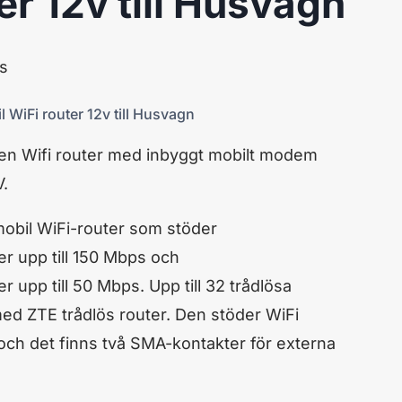
er 12v till Husvagn
s
WiFi router 12v till Husvagn
 en Wifi router med inbyggt mobilt modem
V.
obil WiFi-router som stöder
r upp till 150 Mbps och
 upp till 50 Mbps. Upp till 32 trådlösa
ed ZTE trådlös router. Den stöder WiFi
ch det finns två SMA-kontakter för externa