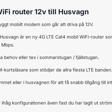
i router 12v till Husvagn
yggt mobilt modem som går att driva på 12V.
 Husvagn är en ny 4G LTE Cat4 mobil WiFi-router som
0 Mbps.
a behov eller tex i sommarstugan / fjällstugan.
M-kortsläsare som stödjer de allra flesta LTE banden
t eller i husvagnen för att få snabb tillgång till in
 ihåg konfigurationen även fast du har tagit ut strö