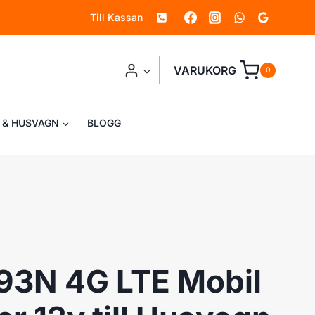
Till Kassan
4G
LTE
Mobil
VARUKORG
0
WiFi
router
 & HUSVAGN
BLOGG
12v
till
Husvagn
mängd
3N 4G LTE Mobil