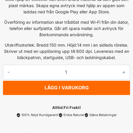
plast märkas. Skapa egna avtryck med hjälp av appen som
laddas ned från Google Play eller App Store.
Överföring av information sker trådlöst med Wi-Fi från din dator,
telefon eller surfplatta. Går att spara mallar och avtryck för
återkommande användning.
Utskriftsstorlek: Bredd:150 mm. Höjd:14 mm i en sidleds rörelse.
Skriver ut med en upplösning upp till 600 dpi. Levereras med en
bläckpatron, startguide, USB- och laddningskabel.
Colop
E-
mark
LÄGG I VARUKORG
svart
mängd
Alltid Fri Frakt!
100% Nöjd Kundgaranti
Enkla Returer
Säkra Betalningar