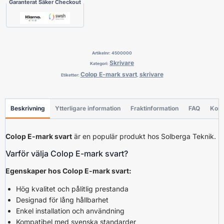
Garanterat Säker Checkout
Artikelnr:
4500000
Skrivare
Kategori:
Colop E-mark svart
skrivare
Etiketter:
,
Beskrivning
Ytterligare information
Fraktinformation
FAQ
Konf
Colop E-mark svart
är en populär produkt hos Solberga Teknik.
Varför välja Colop E-mark svart?
Egenskaper hos Colop E-mark svart:
Hög kvalitet och pålitlig prestanda
Designad för lång hållbarhet
Enkel installation och användning
Kompatibel med svenska standarder