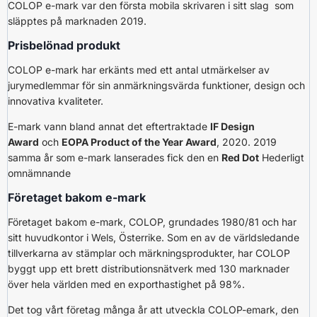
COLOP e-mark var den första mobila skrivaren i sitt slag som
släpptes på marknaden 2019.
Prisbelönad produkt
COLOP e-mark har erkänts med ett antal utmärkelser av
jurymedlemmar för sin anmärkningsvärda funktioner, design och
innovativa kvaliteter.
E-mark vann bland annat det eftertraktade
IF Design
Award
och
EOPA Product of the Year Award
, 2020. 2019
samma år som e-mark lanserades fick den en
Red Dot
Hederligt
omnämnande
Företaget bakom e-mark
Företaget bakom e-mark, COLOP, grundades 1980/81 och har
sitt huvudkontor i Wels, Österrike. Som en av de världsledande
tillverkarna av stämplar och märkningsprodukter, har COLOP
byggt upp ett brett distributionsnätverk med 130 marknader
över hela världen med en exporthastighet på 98%.
Det tog vårt företag många år att utveckla COLOP-emark, den