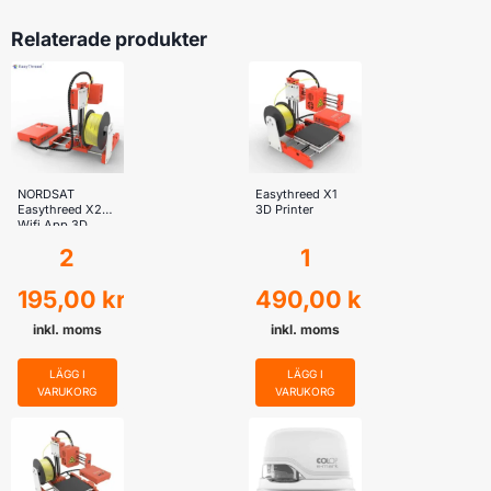
Relaterade produkter
NORDSAT
Easythreed X1
Easythreed X2
3D Printer
Wifi App 3D
Printer + 2 rullar
2
1
PLA
195,00
kr
490,00
kr
inkl. moms
inkl. moms
LÄGG I
LÄGG I
VARUKORG
VARUKORG