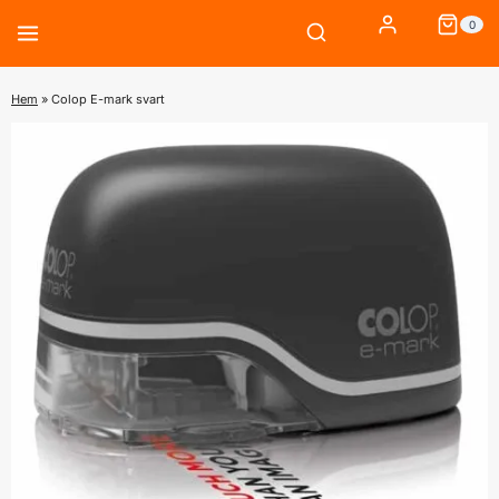
Skip
0
to
content
Hem
»
Colop E-mark svart