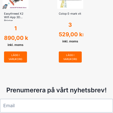
Easythreed X2
Colop E-mark vit
Wifi App 3D
Printer
3
1
529,00
kr
890,00
kr
inkl. moms
inkl. moms
LÄGG I
LÄGG I
VARUKORG
VARUKORG
Prenumerera på vårt nyhetsbrev!