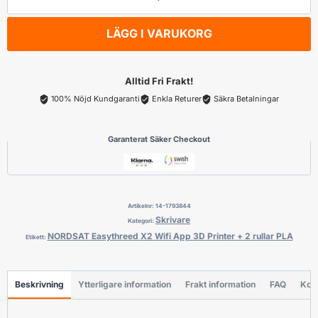
Easythreed
X2
LÄGG I VARUKORG
Wifi
App
3D
Alltid Fri Frakt!
Printer
100% Nöjd Kundgaranti
Enkla Returer
Säkra Betalningar
+
2
Garanterat Säker Checkout
rullar
PLA
mängd
Artikelnr:
14-1793844
Skrivare
Kategori:
NORDSAT Easythreed X2 Wifi App 3D Printer + 2 rullar PLA
Etikett:
Beskrivning
Ytterligare information
Frakt information
FAQ
Kon