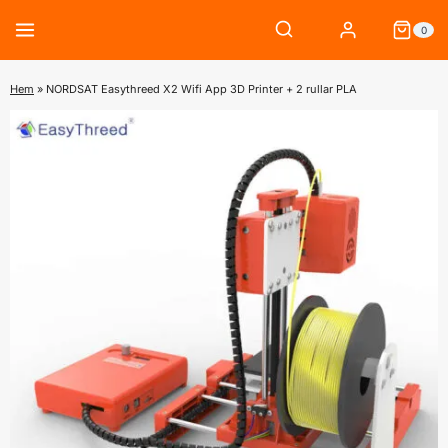
Skip
0
to
content
Hem
»
NORDSAT Easythreed X2 Wifi App 3D Printer + 2 rullar PLA