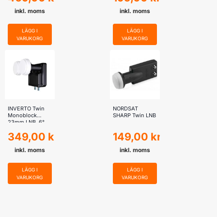
inkl. moms
inkl. moms
LÄGG I
LÄGG I
VARUKORG
VARUKORG
INVERTO Twin
NORDSAT
Monoblock
SHARP Twin LNB
23mm LNB, 6°
349,00
kr
149,00
kr
inkl. moms
inkl. moms
LÄGG I
LÄGG I
VARUKORG
VARUKORG