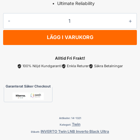
• Ultimate Reliability
INVERTO
Twin
LNB
LÄGG I VARUKORG
Inverto
Black
Ultra
Alltid Fri Frakt!
mängd
100% Nöjd Kundgaranti
Enkla Returer
Säkra Betalningar
Garanterat Säker Checkout
Artikelnr:
14-1321
Twin
Kategori:
INVERTO Twin LNB Inverto Black Ultra
Etikett: