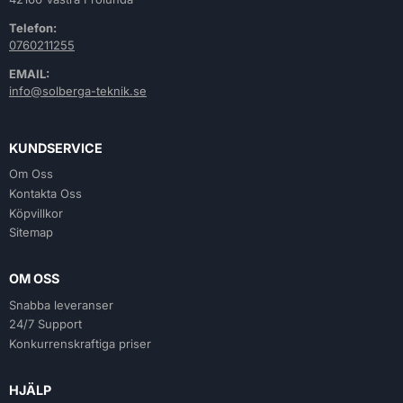
Telefon:
0760211255
EMAIL:
info@solberga-teknik.se
KUNDSERVICE
Om Oss
Kontakta Oss
Köpvillkor
Sitemap
OM OSS
Snabba leveranser
24/7 Support
Konkurrenskraftiga priser
HJÄLP