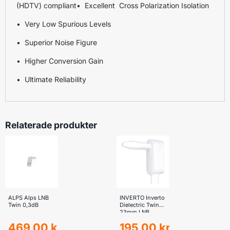
(HDTV) compliant• Excellent Cross Polarization Isolation
• Very Low Spurious Levels
• Superior Noise Figure
• Higher Conversion Gain
• Ultimate Reliability
Relaterade produkter
ALPS Alps LNB
INVERTO Inverto
Twin 0,3dB
Dielectric Twin
23mm LNB
469,00
kr
195,00
kr