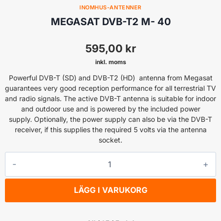
INOMHUS-ANTENNER
MEGASAT DVB-T2 M- 40
595,00
kr
inkl. moms
Powerful DVB-T (SD) and DVB-T2 (HD) antenna from Megasat
guarantees very good reception performance for all terrestrial TV
and radio signals. The active DVB-T antenna is suitable for indoor
and outdoor use and is powered by the included power
supply. Optionally, the power supply can also be via the DVB-T
receiver, if this supplies the required 5 volts via the antenna
socket.
MEGASAT
DVB-
T2
LÄGG I VARUKORG
M-
40