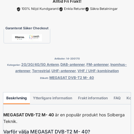
mängd
Alltid Fri Frakt!
100% Nöjd Kundgaranti
Enkla Returer
Säkra Betalningar
Garanterat Säker Checkout
Artikelnr:
14-200170
2G/3G/4G/5G Antenn
DAB-antenner
FM-antenner
Inomhus-
Kategorier:
,
,
,
antenner
Terrestrial
UHF-antenner
VHF / UHF-kombination
,
,
,
MEGASAT DVB-T2 M- 40
Etikett:
Beskrivning
Ytterligare information
Frakt information
FAQ
Kon
MEGASAT DVB-T2 M- 40
är en populär produkt hos Solberga
Teknik.
Varför välja MEGASAT DVB-T2 M- 40?