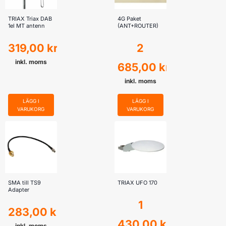
TRIAX Triax DAB
4G Paket
1el MT antenn
(ANT+ROUTER)
319,00
kr
2
inkl. moms
685,00
kr
inkl. moms
LÄGG I
LÄGG I
VARUKORG
VARUKORG
SMA till TS9
TRIAX UFO 170
Adapter
1
283,00
kr
430,00
kr
inkl. moms