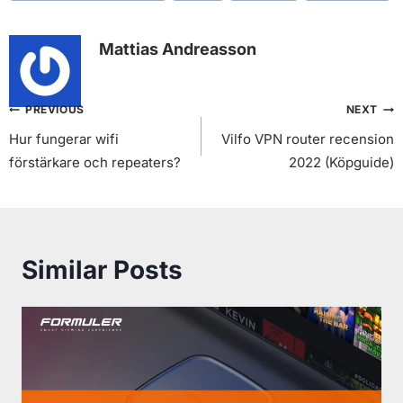
Tags:
Mattias Andreasson
Inläggsnavigering
PREVIOUS
NEXT
Hur fungerar wifi
Vilfo VPN router recension
förstärkare och repeaters?
2022 (Köpguide)
Similar Posts