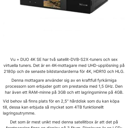
Vu + DUO 4K SE har två satellit-DVB-S2X-tuners och sex
virtuella tuners. Det är en 4K-mottagare med UHD-upplösning på
2180p och de senaste bildstandarderna för 4K, HDR10 och HLG.
Denna mottagare använder sig av en kraftfull fyrkärniga
processorn som erbjuder gott om prestanda med 1,5 GHz. Den
har även ett RAM-minne på 3GB och ett lagringsminne på 4GB.
Vid behov så finns plats för en 2,5″ hårddisk som du kan köpa
till, dessa kan erbjuda så mycket som 4TB funktionellt
lagringsutrymme.
Det som är mest unikt med denna satellitbox är att det på
frontpanelen finns en display på 3,5tum. Displayen är en LCD-