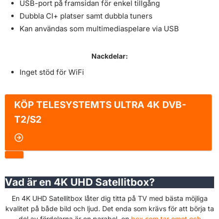
USB-port på framsidan för enkel tillgång
Dubbla CI+ platser samt dubbla tuners
Kan användas som multimediaspelare via USB
Nackdelar:
Inget stöd för WiFi
KÖP
TELESYSTEMTS ULTRA 4K DVB-
T2/S2
Vad är en 4K UHD Satellitbox?
En 4K UHD Satellitbox låter dig titta på TV med bästa möjliga
kvalitet på både bild och ljud. Det enda som krävs för att börja ta
del av fördelarna är en parabol, en
box som tar emot och