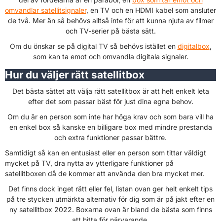
omvandlar satellitsignaler
, en TV och en HDMI kabel som ansluter
de två. Mer än så behövs alltså inte för att kunna njuta av filmer
och TV-serier på bästa sätt.
Om du önskar se på digital TV så behövs istället en
digitalbox
,
som kan ta emot och omvandla digitala signaler.
Hur du väljer rätt satellitbox
Det bästa sättet att välja rätt satellitbox är att helt enkelt leta
efter det som passar bäst för just dina egna behov.
Om du är en person som inte har höga krav och som bara vill ha
en enkel box så kanske en billigare box med mindre prestanda
och extra funktioner passar bättre.
Samtidigt så kan en entusiast eller en person som tittar väldigt
mycket på TV, dra nytta av ytterligare funktioner på
satellitboxen då de kommer att använda den bra mycket mer.
Det finns dock inget rätt eller fel, listan ovan ger helt enkelt tips
på tre stycken utmärkta alternativ för dig som är på jakt efter en
ny satellitbox 2022. Boxarna ovan är bland de bästa som finns
att hitta för närvarande.