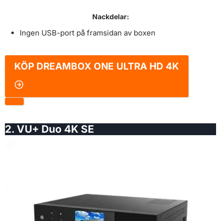
Nackdelar:
Ingen USB-port på framsidan av boxen
KÖP
DREAMBOX ONE ULTRA HD 4K
2. VU+ Duo 4K SE