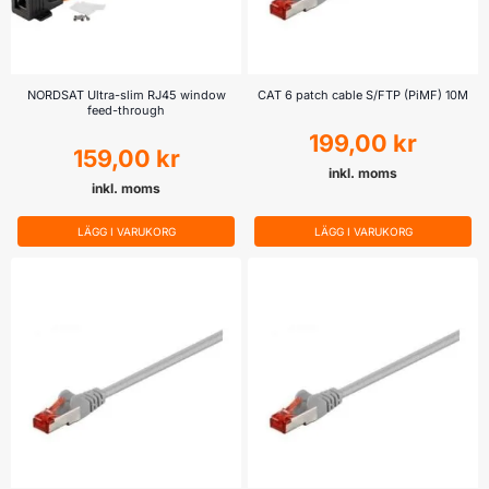
NORDSAT Ultra-slim RJ45 window
CAT 6 patch cable S/FTP (PiMF) 10M
feed-through
199,00
kr
159,00
kr
inkl. moms
inkl. moms
LÄGG I VARUKORG
LÄGG I VARUKORG