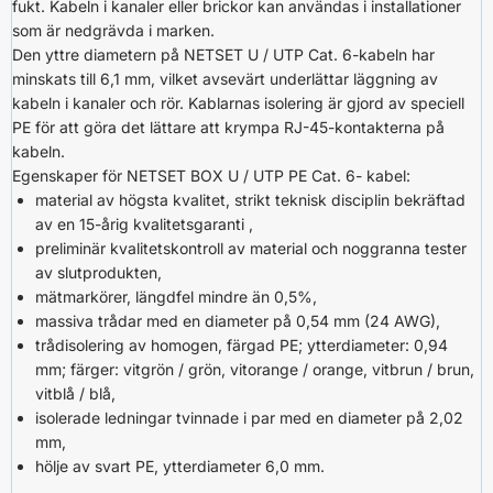
fukt. Kabeln i kanaler eller brickor kan användas i installationer
som är nedgrävda i marken.
Den yttre diametern på NETSET U / UTP Cat. 6-kabeln har
minskats till 6,1 mm, vilket avsevärt underlättar läggning av
kabeln i kanaler och rör. Kablarnas isolering är gjord av speciell
PE för att göra det lättare att krympa RJ-45-kontakterna på
kabeln.
Egenskaper för NETSET BOX U / UTP PE Cat. 6- kabel:
material av högsta kvalitet, strikt teknisk disciplin bekräftad
av en 15-årig kvalitetsgaranti ,
preliminär kvalitetskontroll av material och noggranna tester
av slutprodukten,
mätmarkörer, längdfel mindre än 0,5%,
massiva trådar med en diameter på 0,54 mm (24 AWG),
trådisolering av homogen, färgad PE; ytterdiameter: 0,94
mm; färger: vitgrön / grön, vitorange / orange, vitbrun / brun,
vitblå / blå,
isolerade ledningar tvinnade i par med en diameter på 2,02
mm,
hölje av svart PE, ytterdiameter 6,0 mm.