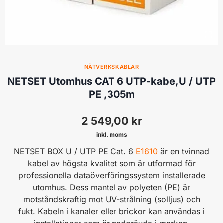
NÄTVERKSKABLAR
NETSET Utomhus CAT 6 UTP-kabe,U / UTP
PE ,305m
2 549,00
kr
inkl. moms
NETSET BOX U / UTP PE Cat. 6
E1610
är en tvinnad
kabel av högsta kvalitet som är utformad för
professionella dataöverföringssystem installerade
utomhus. Dess mantel av polyeten (PE) är
motståndskraftig mot UV-strålning (solljus) och
fukt. Kabeln i kanaler eller brickor kan användas i
installationer som är nedgrävda i marken.