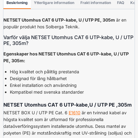
Beskrivning
Ytterligare information
Frakt information
FAQ
Kon
NETSET Utomhus CAT 6 UTP-kabe, U / UTP PE, 305m
är en
populär produkt hos Solberga Teknik.
Varför välja NETSET Utomhus CAT 6 UTP-kabe, U / UTP
PE, 305m?
Egenskaper hos NETSET Utomhus CAT 6 UTP-kabe, U / UTP
PE, 305m:
Hög kvalitet och pålitlig prestanda
Designad för lång hållbarhet
Enkel installation och användning
Kompatibel med svenska standarder
NETSET Utomhus CAT 6 UTP-kabe,U / UTP PE ,305m
NETSET BOX U / UTP PE Cat. 6
E1610
är en tvinnad kabel av
högsta kvalitet som är utformad för professionella
dataöverföringssystem installerade utomhus. Dess mantel av
polyeten (PE) är motståndskraftig mot UV-strålning (solljus) och