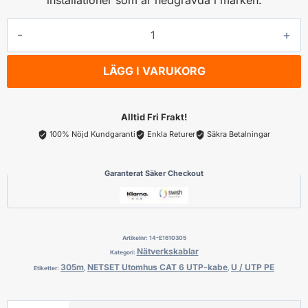
NETSET
Utomhus
CAT
LÄGG I VARUKORG
6
UTP-
kabe,U
Alltid Fri Frakt!
/
100% Nöjd Kundgaranti
Enkla Returer
Säkra Betalningar
UTP
PE
Garanterat Säker Checkout
,305m
mängd
Artikelnr:
14-E1610305
Nätverkskablar
Kategori:
305m
NETSET Utomhus CAT 6 UTP-kabe
U / UTP PE
Etiketter:
,
,