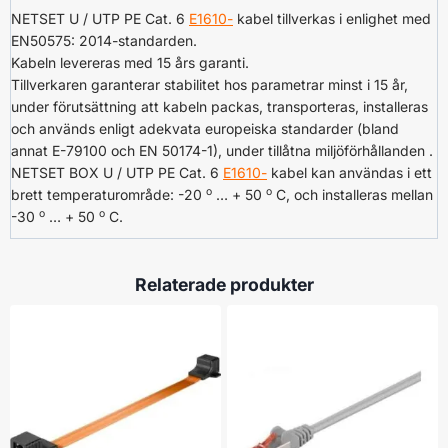
NETSET U / UTP PE Cat. 6
E1610-
kabel tillverkas i enlighet med
EN50575: 2014-standarden.
Kabeln levereras med 15 års garanti.
Tillverkaren garanterar stabilitet hos parametrar minst i 15 år,
under förutsättning att kabeln packas, transporteras, installeras
och används enligt adekvata europeiska standarder (bland
annat E-79100 och EN 50174-1), under tillåtna miljöförhållanden .
NETSET BOX U / UTP PE Cat. 6
E1610-
kabel kan användas i ett
o
o
brett temperaturområde: -20
… + 50
C, och installeras mellan
o
o
-30
… + 50
C.
Relaterade produkter