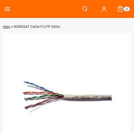
Skip
0
to
content
Hem
»
NORDSAT Cat5e F/UTP 500m