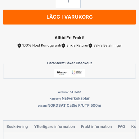
Cat5e
F/UTP
LÄGG I VARUKORG
500m
mängd
Alltid Fri Frakt!
100% Nöjd Kundgaranti
Enkla Returer
Säkra Betalningar
Garanterat Säker Checkout
Artikelnr:
14-5490
Nätverkskablar
Kategori:
NORDSAT Cat5e F/UTP 500m
Etikett:
Beskrivning
Ytterligare information
Frakt information
FAQ
Kon