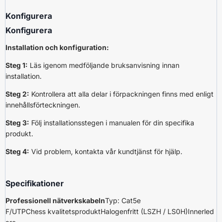
Konfigurera
Konfigurera
Installation och konfiguration:
Steg 1:
Läs igenom medföljande bruksanvisning innan
installation.
Steg 2:
Kontrollera att alla delar i förpackningen finns med enligt
innehållsförteckningen.
Steg 3:
Följ installationsstegen i manualen för din specifika
produkt.
Steg 4:
Vid problem, kontakta vår kundtjänst för hjälp.
Specifikationer
Professionell
nätverkskabeln
Typ:
Cat5e
F/UTP
Chess
kvalitetsprodukt
H
alogenfritt
(
LSZH
/
LS0H
)
Innerled