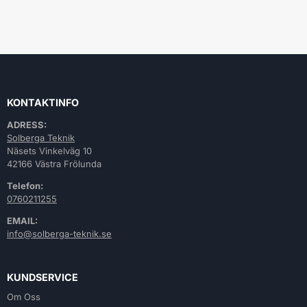
KONTAKTINFO
ADRESS:
Solberga Teknik
Näsets Vinkelväg 10
42166 Västra Frölunda
Telefon:
0760211255
EMAIL:
info@solberga-teknik.se
KUNDSERVICE
Om Oss