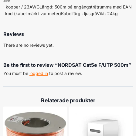
are
:
koppar
/
23AWG
Längd
: 50
0m
på
engångsträtrumma
med
EAN
-kod
(kabel märkt var meter)
Kabelfärg
:
ljusgrå
Vikt
: 24
kg
Reviews
There are no reviews yet.
Be the first to review “NORDSAT Cat5e F/UTP 500m”
You must be
logged in
to post a review.
Relaterade produkter