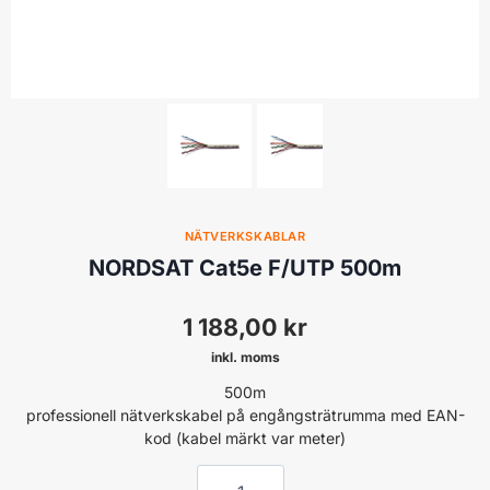
NÄTVERKSKABLAR
NORDSAT Cat5e F/UTP 500m
1 188,00
kr
inkl. moms
500m
p
rofessionell
nätverkskabel på engångsträtrumma med EAN-
kod (kabel märkt var meter)
NORDSAT