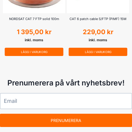
NORDSAT CAT 7 FTP solid 100m
CAT 6 patch cable S/FTP (PiMF) 15M
1 395,00
kr
229,00
kr
inkl. moms
inkl. moms
LÄGG I VARUKORG
LÄGG I VARUKORG
Prenumerera på vårt nyhetsbrev!
PRENUMERERA