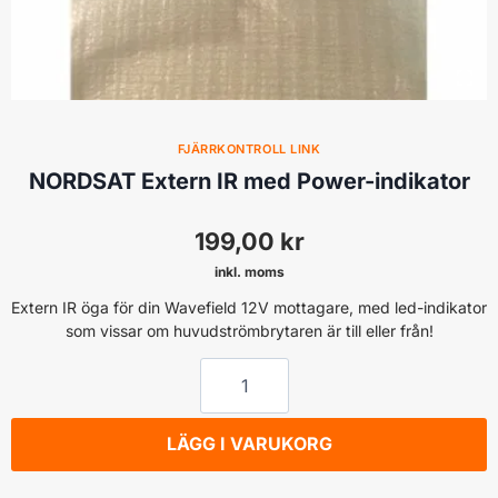
FJÄRRKONTROLL LINK
NORDSAT Extern IR med Power-indikator
199,00
kr
inkl. moms
Extern IR öga för din Wavefield 12V mottagare, med led-indikator
som vissar om huvudströmbrytaren är till eller från!
NORDSAT
Extern
IR
LÄGG I VARUKORG
med
Power-