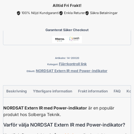
indikator
Alltid Fri Frakt!
mängd
100% Nöjd Kundgaranti
Enkla Returer
Säkra Betalningar
Garanterat Säker Checkout
Artikelnr:
14-20020
Fjärrkontroll link
Kategori:
NORDSAT Extern IR med Power-indikator
Etikett:
Beskrivning
Ytterligare information
Frakt information
FAQ
Kon
NORDSAT Extern IR med Power-indikator
är en populär
produkt hos Solberga Teknik.
Varför välja NORDSAT Extern IR med Power-indikator?