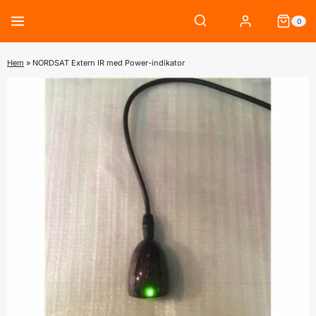
Skip
0
to
content
Hem
»
NORDSAT Extern IR med Power-indikator