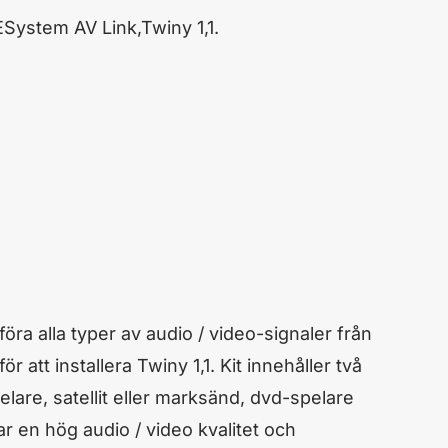
ystem AV Link,Twiny 1,1.
ra alla typer av audio / video-signaler från
 att installera Twiny 1,1. Kit innehåller två
are, satellit eller marksänd, dvd-spelare
r en hög audio / video kvalitet och