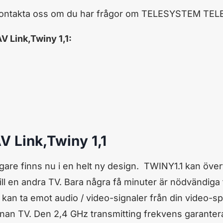
kontakta oss om du har frågor om TELESYSTEM TELES
Link,Twiny 1,1:
Link,Twiny 1,1
re finns nu i en helt ny design. TWINY1.1 kan överfö
ill en andra TV. Bara några få minuter är nödvändiga för
n ta emot audio / video-signaler från din video-spel
annan TV. Den 2,4 GHz transmitting frekvens garantera