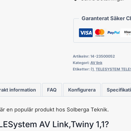
Garanterat Säker 
Artikelnr:
14-23500052
Kategori:
AV link
Etiketter:
(1
,
TELESYSTEM TELES
rakt information
FAQ
Konfigurera
Specifikat
är en populär produkt hos Solberga Teknik.
ESystem AV Link,Twiny 1,1?