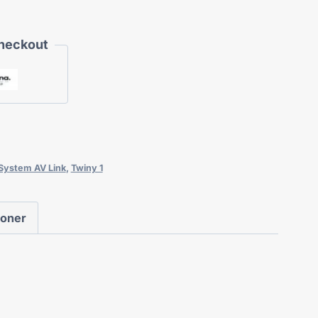
Checkout
ystem AV Link
,
Twiny 1
ioner