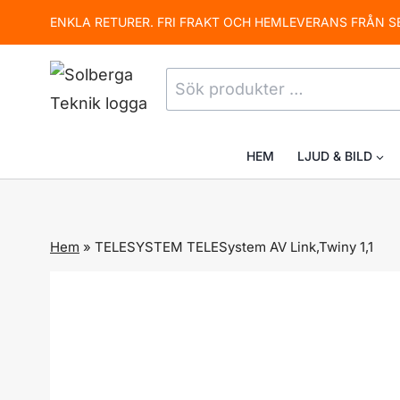
Skip
ENKLA RETURER. FRI FRAKT OCH HEMLEVERANS FRÅN S
to
content
Sök
efter:
HEM
LJUD & BILD
Hem
»
TELESYSTEM TELESystem AV Link,Twiny 1,1