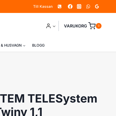
Till Kassan
AV
Link,Twiny
1,1
VARUKORG
0
mängd
 & HUSVAGN
BLOGG
TEM TELESystem
winy 1,1