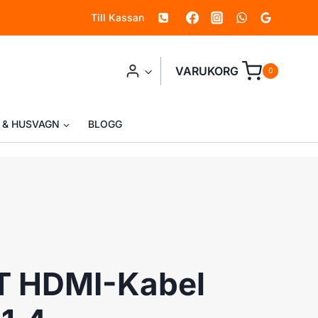
Till Kassan
Kabel
20m,
ver
VARUKORG
0
1,4
mängd
 & HUSVAGN
BLOGG
 HDMI-Kabel