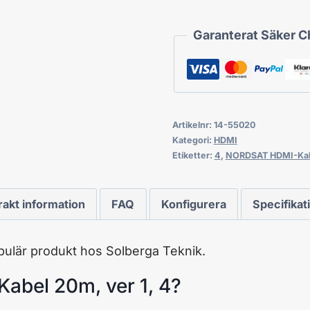
Garanterat Säker 
Artikelnr:
14-55020
Kategori:
HDMI
Etiketter:
4
,
NORDSAT HDMI-Ka
rakt information
FAQ
Konfigurera
Specifikat
pulär produkt hos Solberga Teknik.
abel 20m, ver 1, 4?