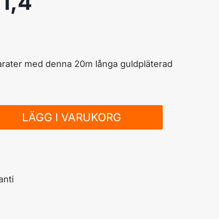
1,4
arater med denna 20m långa guldpläterad
LÄGG I VARUKORG
nti