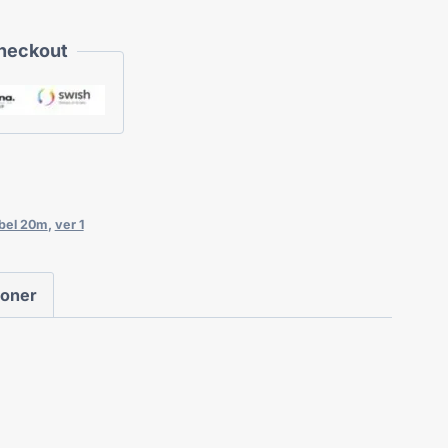
Checkout
bel 20m
,
ver 1
ioner