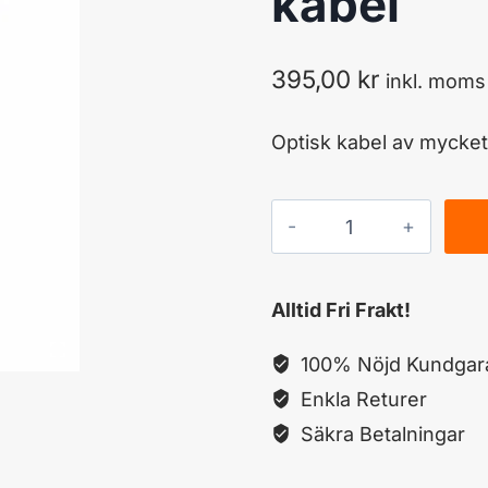
kabel
395,00
kr
inkl. moms
Optisk kabel av mycket 
NORDSAT
Toslink
optisk
Alltid Fri Frakt!
kabel
mängd
100% Nöjd Kundgara
Enkla Returer
Säkra Betalningar