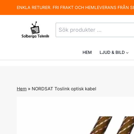
Skip
ENKLA RETURER. FRI FRAKT OCH HEMLEVERANS FRÅN S
to
content
Sök
efter:
HEM
LJUD & BILD
Hem
»
NORDSAT Toslink optisk kabel