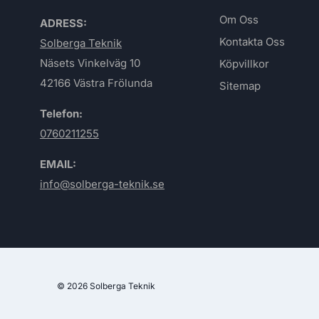
Om Oss
ADRESS:
Kontakta Oss
Solberga Teknik
Näsets Vinkelväg 10
Köpvillkor
42166 Västra Frölunda
Sitemap
Telefon:
0760211255
EMAIL:
info@solberga-teknik.se
© 2026 Solberga Teknik