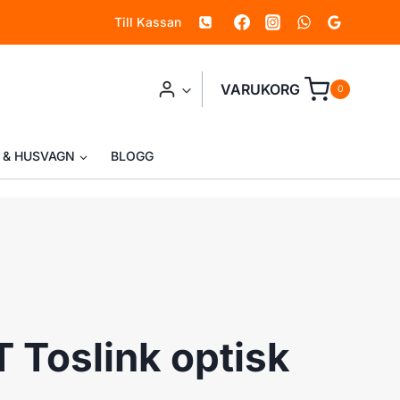
Till Kassan
optisk
kabel
mängd
VARUKORG
0
 & HUSVAGN
BLOGG
Toslink optisk