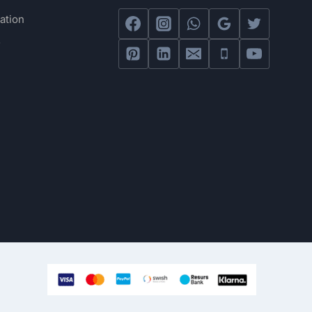
ation
s