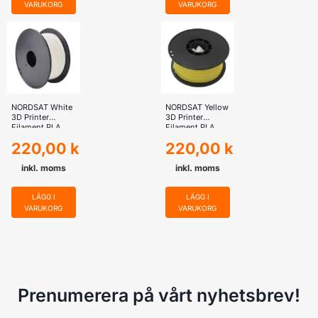
VARUKORG
VARUKORG
NORDSAT White
NORDSAT Yellow
3D Printer
3D Printer
Filament PLA
Filament PLA
250g 1.75mm
250g 1.75mm
220,00
kr
220,00
kr
Diameter
Diameter
inkl. moms
inkl. moms
LÄGG I
LÄGG I
VARUKORG
VARUKORG
Prenumerera på vårt nyhetsbrev!