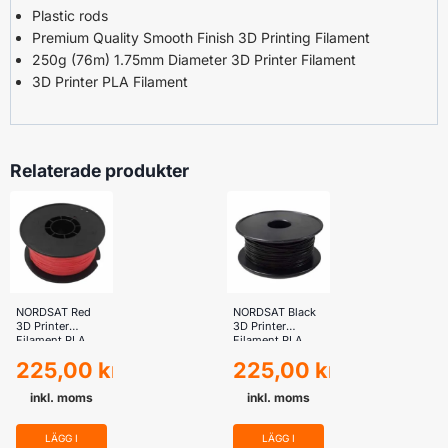
Plastic rods
Premium Quality Smooth Finish 3D Printing Filament
250g (76m) 1.75mm Diameter 3D Printer Filament
3D Printer PLA Filament
Relaterade produkter
NORDSAT Red
NORDSAT Black
3D Printer
3D Printer
Filament PLA
Filament PLA
250g 1.75mm
250g 1.75mm
225,00
kr
225,00
kr
Diameter
Diameter
inkl. moms
inkl. moms
LÄGG I
LÄGG I