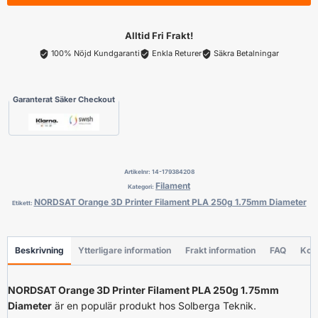
Filament
PLA
Alltid Fri Frakt!
250g
100% Nöjd Kundgaranti
Enkla Returer
Säkra Betalningar
1.75mm
Diameter
Garanterat Säker Checkout
mängd
Artikelnr:
14-179384208
Filament
Kategori:
NORDSAT Orange 3D Printer Filament PLA 250g 1.75mm Diameter
Etikett:
Beskrivning
Ytterligare information
Frakt information
FAQ
Kon
NORDSAT Orange 3D Printer Filament PLA 250g 1.75mm
Diameter
är en populär produkt hos Solberga Teknik.