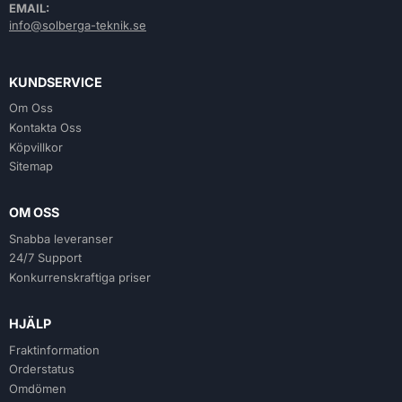
EMAIL:
info@solberga-teknik.se
KUNDSERVICE
Om Oss
Kontakta Oss
Köpvillkor
Sitemap
OM OSS
Snabba leveranser
24/7 Support
Konkurrenskraftiga priser
HJÄLP
Fraktinformation
Orderstatus
Omdömen