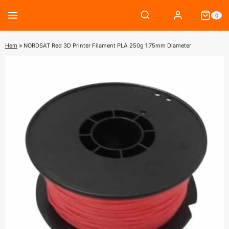
Skip
0
to
content
Hem
»
NORDSAT Red 3D Printer Filament PLA 250g 1.75mm Diameter