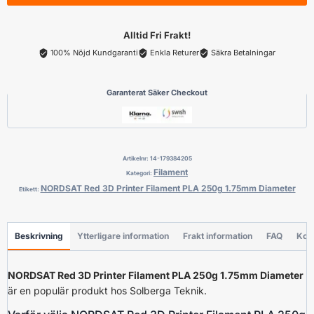
Filament
PLA
Alltid Fri Frakt!
250g
100% Nöjd Kundgaranti
Enkla Returer
Säkra Betalningar
1.75mm
Diameter
Garanterat Säker Checkout
mängd
Artikelnr:
14-179384205
Filament
Kategori:
NORDSAT Red 3D Printer Filament PLA 250g 1.75mm Diameter
Etikett:
Beskrivning
Ytterligare information
Frakt information
FAQ
Kon
NORDSAT Red 3D Printer Filament PLA 250g 1.75mm Diameter
är en populär produkt hos Solberga Teknik.