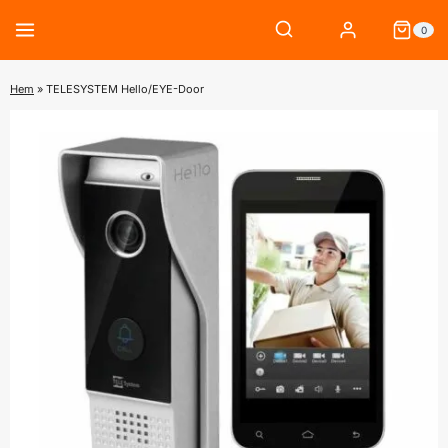
Skip
0
to
content
Hem
»
TELESYSTEM Hello/EYE-Door