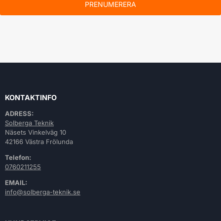
PRENUMERERA
KONTAKTINFO
ADRESS:
Solberga Teknik
Näsets Vinkelväg 10
42166 Västra Frölunda
Telefon:
0760211255
EMAIL:
info@solberga-teknik.se