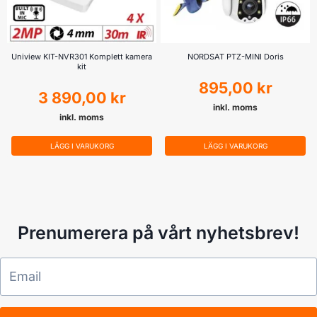
Uniview KIT-NVR301 Komplett kamera
NORDSAT PTZ-MINI Doris
kit
895,00
kr
3 890,00
kr
inkl. moms
inkl. moms
LÄGG I VARUKORG
LÄGG I VARUKORG
Prenumerera på vårt nyhetsbrev!