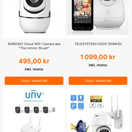
NORDSAT Cloud WiFi Camera aka
TELESYSTEM tVEDO 100MHDi
”The minion Stuart”
1 099,00
kr
495,00
kr
inkl. moms
inkl. moms
LÄGG I VARUKORG
LÄGG I VARUKORG