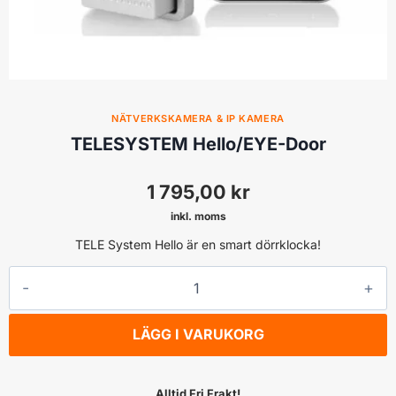
NÄTVERKSKAMERA & IP KAMERA
TELESYSTEM Hello/EYE-Door
1 795,00
kr
inkl. moms
TELE System Hello är en smart dörrklocka!
TELESYSTEM
Hello/EYE-
Door
LÄGG I VARUKORG
mängd
Alltid Fri Frakt!