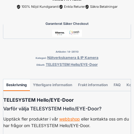
100% Nöjd Kundgaranti
Enkla Returer
Säkra Betalningar
Garanterat Säker Checkout
Artikelnr:
14-26110
Nätverkskamera & IP Kamera
Kategori:
TELESYSTEM Hello/EYE-Door
Etikett:
Beskrivning
Ytterligare information
Frakt information
FAQ
Kon
TELESYSTEM Hello/EYE-Door
Varför välja TELESYSTEM Hello/EYE-Door?
Upptäck fler produkter i vår
webbshop
eller kontakta oss om du
har frågor om TELESYSTEM Hello/EYE-Door.