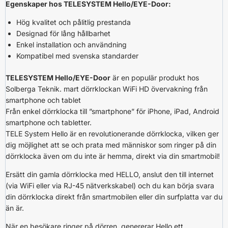
Egenskaper hos TELESYSTEM Hello/EYE-Door:
Hög kvalitet och pålitlig prestanda
Designad för lång hållbarhet
Enkel installation och användning
Kompatibel med svenska standarder
TELESYSTEM Hello/EYE-Door
är en populär produkt hos
Solberga Teknik. mart dörrklockan WiFi HD övervakning från
smartphone och tablet
Från enkel dörrklocka till ”smartphone” för iPhone, iPad, Android
smartphone och tabletter.
TELE System Hello är en revolutionerande dörrklocka, vilken ger
dig möjlighet att se och prata med människor som ringer på din
dörrklocka även om du inte är hemma, direkt via din smartmobil!
Ersätt din gamla dörrklocka med HELLO, anslut den till internet
(via WiFi eller via RJ-45 nätverkskabel) och du kan börja svara
din dörrklocka direkt från smartmobilen eller din surfplatta var du
än är.
När en besökare ringer på dörren, genererar Hello ett