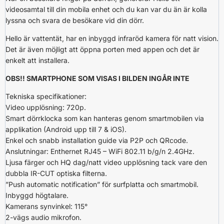
videosamtal till din mobila enhet och du kan var du än är kolla
lyssna och svara de besökare vid din dörr.
Hello är vattentät, har en inbyggd infraröd kamera för natt vision.
Det är även möjligt att öppna porten med appen och det är
enkelt att installera.
OBS!! SMARTPHONE SOM VISAS I BILDEN INGÅR INTE
Tekniska specifikationer:
Video upplösning: 720p.
Smart dörrklocka som kan hanteras genom smartmobilen via
applikation (Android upp till 7 & iOS).
Enkel och snabb installation guide via P2P och QRcode.
Anslutningar: Enthernet RJ45 – WiFi 802.11 b/g/n 2.4GHz.
Ljusa färger och HQ dag/natt video upplösning tack vare den
dubbla IR-CUT optiska filterna.
”Push automatic notification” för surfplatta och smartmobil.
Inbyggd högtalare.
Kamerans synvinkel: 115°
2-vägs audio mikrofon.