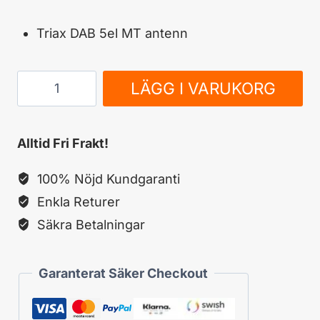
Triax DAB 5el MT antenn
TRIAX
LÄGG I VARUKORG
Triax
DAB
Alltid Fri Frakt!
5el
MT
100% Nöjd Kundgaranti
antenn
Enkla Returer
mängd
Säkra Betalningar
Garanterat Säker Checkout