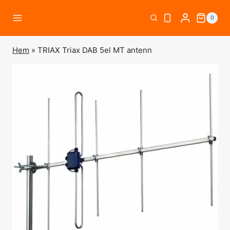
Skip
0
to
content
Hem
»
TRIAX Triax DAB 5el MT antenn